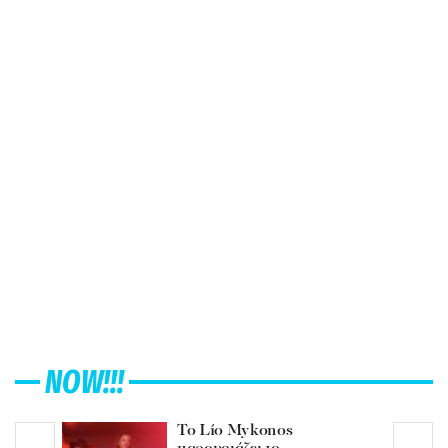
NOW!!!
Το Lío Mykonos