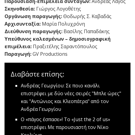
Παρουσίαση-επιμέλεια συνταγών:
Ανδρέας Λαγός
Σκηνοθεσία:
Γιώργος Λογοθέτης
Οργάνωση παραγωγής:
Θοδωρής Σ. Καβαδάς
Αρχισυνταξία:
Μαρία Πολυχρόνη
Διεύθυνση παραγωγής:
Βασίλης Παπαδάκης
Υπεύθυνος καλεσμένων – δημοσιογραφική
επιμέλεια:
Πραξιτέλης Σαραντόπουλος
Παραγωγή:
GV Productions
Διαβάστε επίσης:
Ανδρέας Γεωργίου: Σε ποιο κανάλι
επιστρέφει με δύο νέες σειρές
"Μπλε ώρες"
και "Αντώνιος και Κλεοπάτρα" από τον
Ανδρέα Γεωργίου
Ο «πάγος έσπασε»! Το «Just the 2 of us»
επιστρέφει
Mε παρουσιαστή τον Νίκο