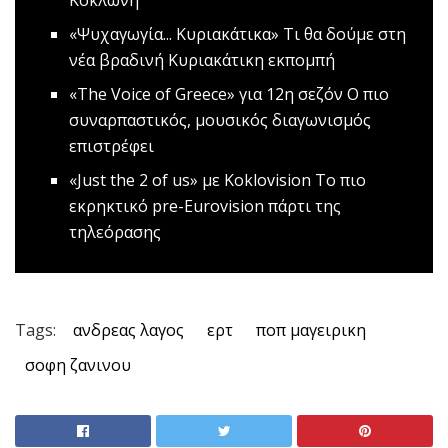
Κοκλώνη
«Ψυχαγωγία... Κυριακάτικα»
Tι θα δούμε στη
νέα βραδινή Κυριακάτικη εκπομπή
«The Voice of Greece» για 12η σεζόν
O πιο
συναρπαστικός, μουσικός διαγωνισμός
επιστρέφει
«Just the 2 οf us» με Koklovision
Tο πιο
εκρηκτικό pre-Eurovision πάρτι της
τηλεόρασης
Tags:
ανδρεας λαγος
ερτ
ποπ μαγειρικη
σοφη ζανινου