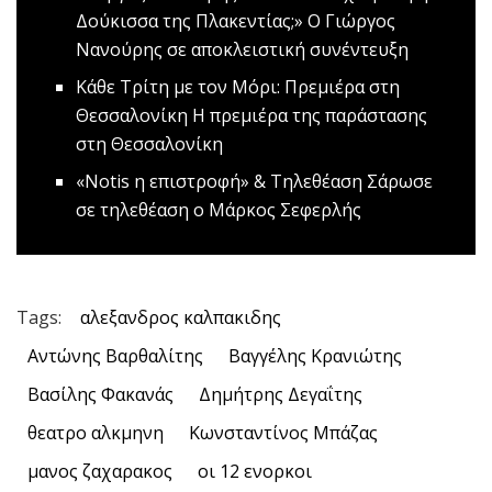
Δούκισσα της Πλακεντίας;»
Ο Γιώργος
Νανούρης σε αποκλειστική συνέντευξη
Kάθε Τρίτη με τον Μόρι: Πρεμιέρα στη
Θεσσαλονίκη
Η πρεμιέρα της παράστασης
στη Θεσσαλονίκη
«Notis η επιστροφή» & Τηλεθέαση
Σάρωσε
σε τηλεθέαση ο Μάρκος Σεφερλής
Tags:
αλεξανδρος καλπακιδης
Αντώνης Βαρθαλίτης
Βαγγέλης Κρανιώτης
Βασίλης Φακανάς
Δημήτρης Δεγαΐτης
θεατρο αλκμηνη
Κωνσταντίνος Μπάζας
μανος ζαχαρακος
οι 12 ενορκοι