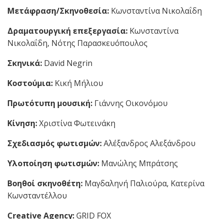
Μετάφραση/Σκηνοθεσία:
Κωνσταντίνα Νικολαΐδη
Δραματουργική επεξεργασία:
Κωνσταντίνα
Νικολαΐδη, Νότης Παρασκευόπουλος
Σκηνικά:
David Negrin
Κοστούμια:
Κική Μήλιου
Πρωτότυπη μουσική:
Γιάννης Οικονόμου
Κίνηση:
Χριστίνα Φωτεινάκη
Σχεδιασμός φωτισμών:
Αλέξανδρος Αλεξάνδρου
Υλοποίηση φωτισμών:
Μανώλης Μπράτσης
Βοηθοί σκηνοθέτη:
Μαγδαληνή Παλιούρα, Κατερίνα
Κωνσταντέλλου
Creative
Agency
:
GRID FOX