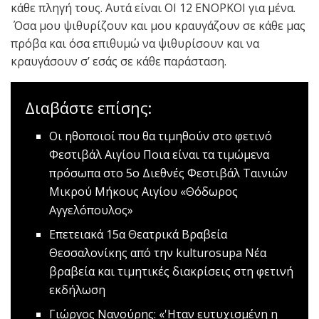
κάθε πληγή τους. Αυτά είναι ΟΙ 12 ΕΝΟΡΚΟΙ για μένα.
Όσα μου ψιθυρίζουν και μου κραυγάζουν σε κάθε μας
πρόβα και όσα επιθυμώ να ψιθυρίσουν και να
κραυγάσουν σ’ εσάς σε κάθε παράσταση.
Διαβάστε επίσης:
Οι ηθοποιοί που θα τιμηθούν στο φετινό
Φεστιβάλ Αιγίου
Ποια είναι τα τιμώμενα
πρόσωπα στο 5ο Διεθνές Φεστιβάλ Ταινιών
Μικρού Μήκους Αιγίου «Θόδωρος
Αγγελόπουλος»
Eπετειακά 15α Θεατρικά Βραβεία
Θεσσαλονίκης από την kulturosupa
Νέα
βραβεία και τιμητικές διακρίσεις στη φετινή
εκδήλωση
Γιώργος Νανούρης: «'Ηταν ευτυχισμένη η