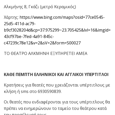
Αλκμήνης 8, Γκάζι (μετρό Κεραμικός)
Χάρτης:
https://www.bing.com/maps?osid=77ce0545-
25d5-411d-ac79-
b9cf3028204d&cp=37.975299~23.705425&lvl=16&imgid=
43cf97be-7fed-4a91-845c-
c47239c78e12&v=2&sV=2&form=S00027
ΤΟ ΘΕΑΤΡΟ ΑΛΚΜΗΝΗ ΕΞΥΠΗΡΕΤΕΙ ΑΜΕΑ
ΚΑΘΕ ΠΕΜΠΤΗ ΕΛΛΗΝΙΚΟΙ ΚΑΙ ΑΓΓΛΙΚΟΙ ΥΠΕΡΤΙΤΛΟΙ
Κρατήσεις για θεατές που χρειάζονται υπέρτιτλους με
κλήση ή sms στο 6930590839.
Οι θεατές που ενδιαφέρονται για τους υπέρτιτλους θα
πρέπει να ενημερώνουν το ταμείο του θεάτρου κατά
την προσέλευσή τους.