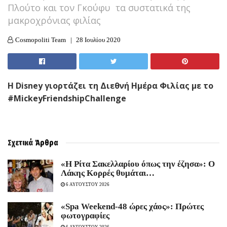
Πλούτο και τον Γκούφυ τα συστατικά της
μακροχρόνιας φιλίας
Cosmopoliti Team
28 Ιουλίου 2020
Η Disney γιορτάζει τη Διεθνή Ημέρα Φιλίας με το
#MickeyFriendshipChallenge
Σχετικά
Άρθρα
«Η Ρίτα Σακελλαρίου όπως την έζησα»: Ο
Λάκης Κορρές θυμάται…
6 ΑΥΓΟΥΣΤΟΥ 2026
«Spa Weekend-48 ώρες χάος»: Πρώτες
φωτογραφίες