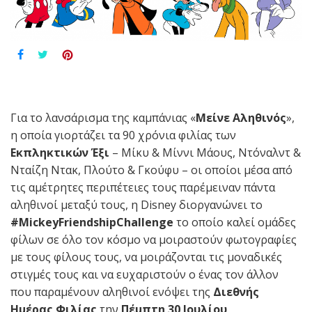
Για το λανσάρισμα της καμπάνιας «
Μείνε Αληθινός
»,
η οποία γιορτάζει τα 90 χρόνια φιλίας των
Εκπληκτικών Έξι
– Μίκυ & Μίννι Μάους, Ντόναλντ &
Νταίζη Ντακ, Πλούτο & Γκούφυ – οι οποίοι μέσα από
τις αμέτρητες περιπέτειες τους παρέμειναν πάντα
αληθινοί μεταξύ τους, η Disney διοργανώνει το
#
MickeyFriendshipChallenge
το οποίο καλεί ομάδες
φίλων σε όλο τον κόσμο να μοιραστούν φωτογραφίες
με τους φίλους τους, να μοιράζονται τις μοναδικές
στιγμές τους και να ευχαριστούν ο ένας τον άλλον
που παραμένουν αληθινοί ενόψει της
Διεθνής
Ημέρας Φιλίας
την
Πέμπτη 30 Ιουλίου
.