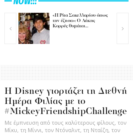
NOW!!!
«Η Ρίτα Σακελλαρίου όπως
την έζησα»: Ο Λάκης
Κορρές θυμάται…
Η Disney γιορτάζει τη Διεθνή
Ημέρα Φιλίας με το
#MickeyFriendshipChallenge
Με έμπνευση από τους καλύτερους φίλους, τον
Μίκυ, τη Μίννι, τον Ντόναλντ, τη Νταίζη, τον