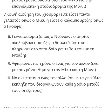
μακροχρόνια υποστήριξη του Μίκυ για την
επαγγελματική σταδιοδρομία της Μίννι)
7.Κοινή αίσθηση του χιούμορ (είτε είστε πάντα
γελαστός όπως ο Μίκυ ή είστε ο καλαμπουρτζής όπως
ο Γκούφυ)
Γενναιοδωρία (όπως ο Ντόναλντ ο οποίος
αναλαμβάνει μια έξτρα δουλειά ώστε να
πληρώσει στο σπουδαίο ραντεβού του με τη
Νταίζη)
Αφιερώνοντας χρόνο ο ένας για τον άλλον (ένα
μακροχρόνιο θέμα για τον Μίκυ και τη Μίννι)
Να σκέφτεται ο ένας τον άλλο (όπως τα γενέθλια
έκπληξη που διοργανώνουν κάθε χρόνο μεταξύ
τους οι έξι τους)