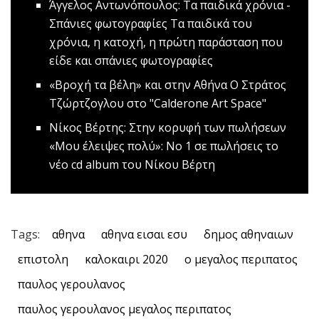
Άγγελος Αντωνόπουλος: Τα παιδικά χρόνια -
Σπάνιες φωτογραφίες
Τα παιδικά του
χρόνια, η κατοχή, η πρώτη παράσταση που
είδε και σπάνιες φωτογραφίες
«Βροχή τα βέλη» και στην Αθήνα
Ο Στράτος
Τζώρτζογλου στο "Calderone Art Space"
Νίκος Βέρτης: Στην κορυφή των πωλήσεων
«Μου έλειψες πολύ»: Νο 1 σε πωλήσεις το
νέο cd album του Νίκου Βέρτη
Tags:
αθηνα
αθηνα εισαι εσυ
δημος αθηναιων
επιστολη
καλοκαιρι 2020
ο μεγαλος περιπατος
παυλος γερουλανος
παυλος γερουλανος μεγαλος περιπατος