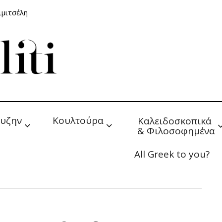
ιμιτσέλη
υζην
Κουλτούρα
Καλειδοσκοπικά 
& Φιλοσοφημένα
All Greek to you?