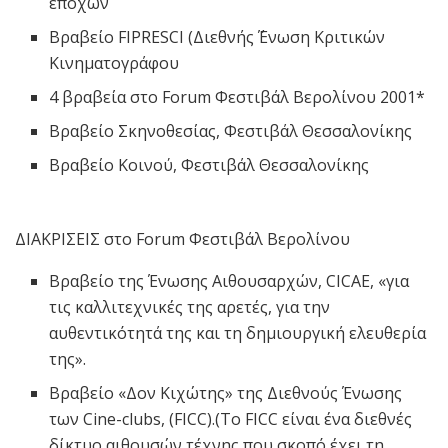
εποχών
Βραβείο FIPRESCI (Διεθνής ΄Ένωση Κριτικών
Κινηματογράφου
4 βραβεία στο Forum Φεστιβάλ Βερολίνου 2001*
Βραβείο Σκηνοθεσίας, Φεστιβάλ Θεσσαλονίκης
Βραβείο Κοινού, Φεστιβάλ Θεσσαλονίκης
ΔΙΑΚΡΙΣΕΙΣ στο Forum Φεστιβάλ Βερολίνου
Βραβείο της Ένωσης Αιθουσαρχών, CICAE, «για
τις καλλιτεχνικές της αρετές, για την
αυθεντικότητά της και τη δημιουργική ελευθερία
της».
Βραβείο «Δον Κιχώτης» της Διεθνούς Ένωσης
των Cine-clubs, (FICC).(Το FICC είναι ένα διεθνές
δίκτυο αιθουσών τέχνης που σκοπό έχει τη