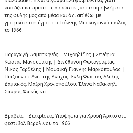
Μανουσάκη. Είναι σίγουρα ένα φιλμ εθνικό, γιατί
κοιτάζει κατάματα τις αρρώστιες και τα προβλήματα
της φυλής μας από μέσα και όχι απ’ έξω, με
γραφικότητα.» έγραφε ο Γιάννης Μπακογιαννόπουλος
το 1966.
Παραγωγή: Δαμασκηνός – Μιχαηλίδης | Σενάριο:
Κώστας Μανουσάκης | Διεύθυνση Φωτογραφίας:
Νίκος Γαρδέλης | Μουσική: Γιάννης Μαρκόπουλος |
Παίζουν οι: Ανέστης Βλάχος, Έλλη Φωτίου, Αλέξης
Δαμιανός, Μαίρη Χρονοπούλου, Έλενα Ναθαναήλ,
Σπύρος Φωκάς κ.α.
Βραβεία | Διακρίσεις: Υποψήφια για Χρυσή Άρκτο στο
φεστιβάλ Βερολίνου το 1966