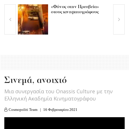
«Φόνος στην Πρεσβεία»
στους κινηματογράφους
Σινεμά, ανοιχτό
Μια συνεργασία του Onassis Culture με την
Ελληνική Ακαδημία Κινηματογράφου
Cosmopoliti Team
16 Φεβρουαρίου 2021