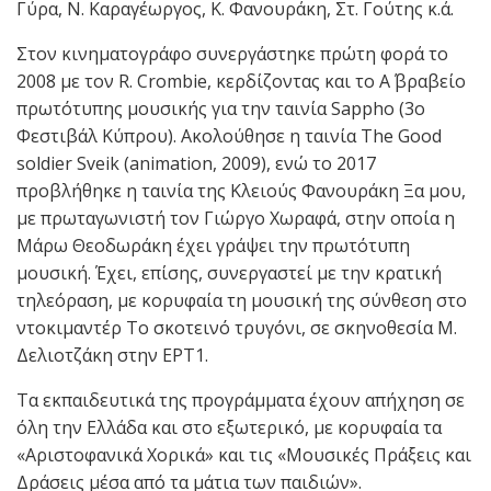
Γύρα, Ν. Καραγέωργος, Κ. Φανουράκη, Στ. Γούτης κ.ά.
Στον κινηματογράφο συνεργάστηκε πρώτη φoρά το
2008 με τον R. Crombie, κερδίζοντας και το Α΄ βραβείο
πρωτότυπης μουσικής για την ταινία Sappho (3ο
Φεστιβάλ Κύπρου). Ακολούθησε η ταινία The Good
soldier Sveik (animation, 2009), ενώ το 2017
προβλήθηκε η ταινία της Κλειούς Φανουράκη Ξα μου,
με πρωταγωνιστή τον Γιώργο Χωραφά, στην οποία η
Μάρω Θεοδωράκη έχει γράψει την πρωτότυπη
μουσική. Έχει, επίσης, συνεργαστεί με την κρατική
τηλεόραση, με κορυφαία τη μουσική της σύνθεση στο
ντοκιμαντέρ Το σκοτεινό τρυγόνι, σε σκηνοθεσία Μ.
Δελιοτζάκη στην ΕΡΤ1.
Τα εκπαιδευτικά της προγράμματα έχουν απήχηση σε
όλη την Ελλάδα και στο εξωτερικό, με κορυφαία τα
«Αριστοφανικά Χορικά» και τις «Μουσικές Πράξεις και
Δράσεις μέσα από τα μάτια των παιδιών».