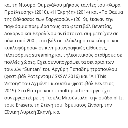
και τη Νίσυρο. Οι μεγάλου μήκους ταινίες του «Χώρα
Προέλευσης» (2010), «Η Έκρηξη» (2014) και «Το Θαύμα
της Θάλασσας των Σαργασσών» (2019), έκαναν την
παγκόσμια πρεμιέρα τους στα φεστιβάλ Βενετίας,
Λοκάρνο και Βερολίνου αντίστοιχα, συμμετείχαν σε
πάνω από 200 φεστιβάλ σε ολόκληρο τον κόσμο, και
κυκλοφόρησαν σε κινηματογραφικές αίθουσες,
πλατφόρμες streaming και τηλεοπτικούς σταθμούς σε
πολλές χώρες. Έχει συνυπογράψει τα σενάρια των
ταινιών “Suntan” του Αργύρη Παπαδημητρόπουλου
(φεστιβάλ Ρότερνταμ / SXSW 2016) και “All This
Victory” του Αχμάντ Γκιουσέιν (φεστιβάλ Βενετίας
2019). Στο θέατρο και σε multi-platform έργα έχει
συνεργαστεί με τη Γιούλα Μπούνταλη, την ομάδα blitz,
τους Erasers, τη Στέγη του Ιδρύματος Ωνάση, την
Εθνική Λυρική Σκηνή, κ.α.