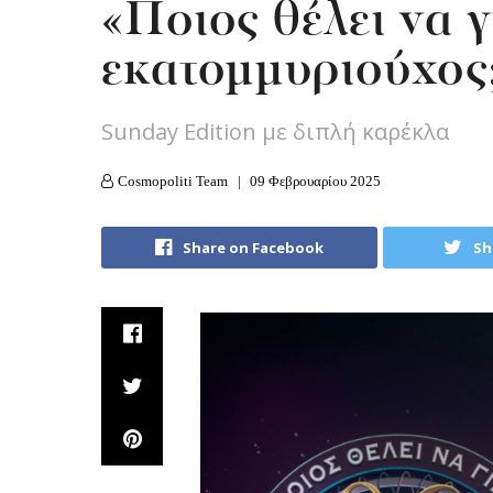
«Ποιος θέλει να γ
εκατομμυριούχος
Sunday Edition με διπλή καρέκλα
Cosmopoliti Team
09 Φεβρουαρίου 2025
Share on Facebook
Sh