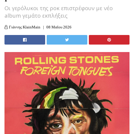
Οι γερόλυκοι της ροκ επιστρέφουν με νέο
album γεμάτο εκπλήξεις
Γιάννης KlainMain
08 Μαΐου 2026