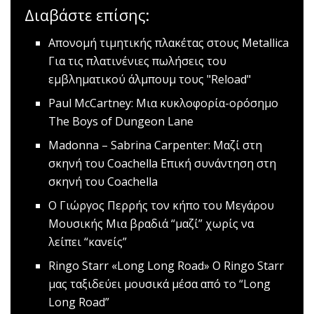
Διαβάστε επίσης:
Aπονομή τιμητικής πλακέτας στους Metallica
Για τις πλατινένιες πωλήσεις του
εμβληματικού άλμπουμ τους "Reload"
Paul McCartney: ​Μια κυκλοφορία-ορόσημο
The Boys of Dungeon Lane
Madonna – Sabrina Carpenter: Μαζί στη
σκηνή του Coachella
Επική συνάντηση στη
σκηνή του Coachella
O Γιώργος Περρής τον κήπο του Μεγάρου
Μουσικής
Μια βραδιά “μαζί” χωρίς να
λείπει “κανείς”
Ringo Starr «Long Long Road»
Ο Ringo Starr
μας ταξιδεύει μουσικά μέσα από το “Long
Long Road”