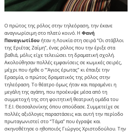
Ο πρώτος της ρόλος στην τηλεόραση, την έκανε
αναγνωρίσιμη στο πλατύ κοινό. Η
Φανή
Παναγιωτίδου
ήταν η Λουκία στη σειρά “Οι στάβλοι
της Εριέτας Ζαΐμη”, ένας ρόλος που την έριξε στα
βαθιά, μόλις είχε τελειώσει τη δραματική σχολή.
Ακολούθησαν πολλές εμφανίσεις σε κωμικές σειρές,
μέχρι που ήρθε ο “‘Αγιος έρωτας” κι έπαιξε την
Ερασμία, ο πρώτος δραματικός της ρόλος στην
τηλεόραση. Το θέατρο όμως ήταν και παραμένει η
μεγάλη της αγάπη, που προέκυψε μέσα από τη
συμμετοχή της στη φοιτητική θεατρική ομάδα του
Τ.Ε.Ι. Θεσσαλονίκης όπου σπούδασε. Συμμετείχε σε
πολλές αξιόλογες παραστάσεις και αυτή την περίοδο
πρωταγωνιστεί στο “Τάμα” που έγραψε και
σκηνοθέτησε ο ηθοποιός Γιώργος Χριστοδούλου. Την