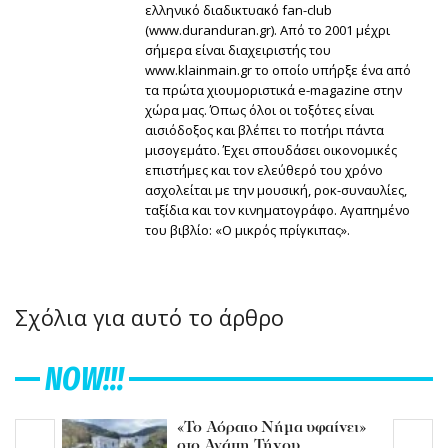
ελληνικό διαδικτυακό fan-club
(www.duranduran.gr). Από το 2001 μέχρι
σήμερα είναι διαχειριστής του
www.klainmain.gr το οποίο υπήρξε ένα από
τα πρώτα χιουμοριστικά e-magazine στην
χώρα μας. Όπως όλοι οι τοξότες είναι
αισιόδοξος και βλέπει το ποτήρι πάντα
μισογεμάτο. Έχει σπουδάσει οικονομικές
επιστήμες και τον ελεύθερό του χρόνο
ασχολείται με την μουσική, ροκ-συναυλίες,
ταξίδια και τον κινηματογράφο. Αγαπημένο
του βιβλίο: «Ο μικρός πρίγκιπας».
Σχόλια για αυτό το άρθρο
NOW!!!
«Το Αόρατο Νήμα υφαίνει»
στο Αγάπη Τήνου