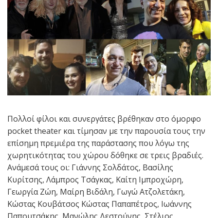
Πολλοί φίλοι και συνεργάτες βρέθηκαν στο όμορφο
pocket theater και τίμησαν με την παρουσία τους την
επίσημη πρεμιέρα της παράστασης που λόγω της
χωρητικότητας του χώρου δόθηκε σε τρεις βραδιές.
Ανάμεσά τους οι:
Γιάννης Σολδάτος, Βασίλης
Κυρίτσης,
Λάμπρος Τσάγκας, Καίτη Ιμπροχώρη,
Γεωργία Ζώη, Μαίρη Βιδάλη, Γωγώ Ατζολετάκη,
Κώστας Κουβάτσος Κώστας Παπαπέτρος, Ιωάννης
Παπουτσάκης, Μανώλης Δεστούνης, Στέλιος