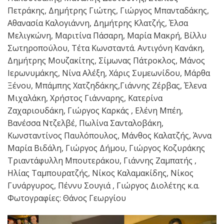
Πετράκης, Δημήτρης Γιώτης, Γιώργος Μπανταδάκης,
Αθανασία Καλογιάννη, Δημήτρης Κλατζής, Έλσα
Μελιγκώνη, Μαριτίνα Πάσαρη, Μαρία Μακρή, Βίλλυ
Σωτηροπούλου, Τέτα Κωνσταντά. Αντιγόνη Κανάκη,
Δημήτρης Μουζακίτης, Σίμωνας Πάτροκλος, Μάνος
Ιερωνυμάκης, Νίνα Αλέξη, Χάρις Συμεωνίδου, Μάρθα
Ξένου, Μπάμπης Χατζηδάκης,Γιάννης Ζέρβας, Έλενα
Μιχαλάκη, Χρήστος Γιάνναρης, Κατερίνα
Ζαχαριουδάκη, Γιώργος Καρκάς , Ελένη Μπέη,
Βανέσσα Ντζελβέ, Πωλίνα Σανταλοβάκη,
Κωνσταντίνος Παυλόπουλος, Μάνθος Καλατζής, Άννα
Μαρία Βιδάλη, Γιώργος Δήμου, Γιώργος Κοζυράκης
Τριαντάφυλλη Μπουτεράκου, Γιάννης Ζαμπατής ,
Ηλίας Ταμπουρατζής, Νίκος Καλαμακίδης, Νίκος
Γυνάργυρος, Πέννυ Σουγιά , Γιώργος Διολέτης κ.α.
Φωτογραφίες: Θάνος Γεωργίου