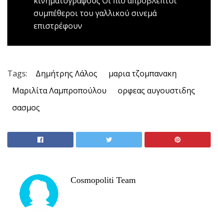
κινηματογράφους
Οι πιο απρόβλεπτοι
συμπέθεροι του γαλλικού σινεμά
επιστρέφουν
Tags:
Δημήτρης Λάλος
μαρια τζομπανακη
Μαριλίτα Λαμπροπούλου
ορφεας αυγουστιδης
σασμος
Cosmopoliti Team