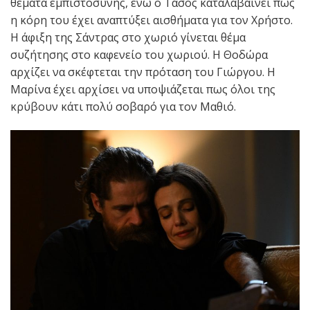
θέματα εμπιστοσύνης, ενώ ο Τάσος καταλαβαίνει πως
η κόρη του έχει αναπτύξει αισθήματα για τον Χρήστο.
Η άφιξη της Σάντρας στο χωριό γίνεται θέμα
συζήτησης στο καφενείο του χωριού. Η Θοδώρα
αρχίζει να σκέφτεται την πρόταση του Γιώργου. Η
Μαρίνα έχει αρχίσει να υποψιάζεται πως όλοι της
κρύβουν κάτι πολύ σοβαρό για τον Μαθιό.