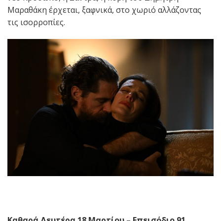
Μαραθάκη έρχεται, ξαφνικά, στο χωριό αλλάζοντας
τις ισορροπίες.
Καθαρά Δευτέρα 18 Μαρτίου – Επεισόδιο 91