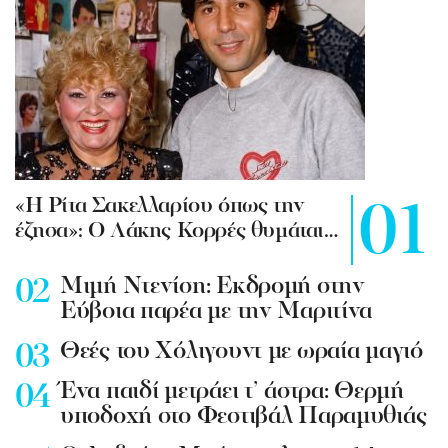
«Η Ρίτα Σακελλαρίου όπως την
έζησα»: Ο Λάκης Κορρές θυμάται…
Mιμή Ντενίση: Εκδρομή στην
Εύβοια παρέα με την Μαριτίνα
Θεές του Χόλιγουντ με ωραία μαγιό
Ένα παιδί μετράει τ’ άστρα: Θερμή
υποδοχή στο Φεστιβάλ Παραμυθιάς