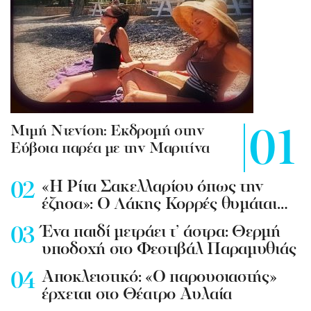
Mιμή Ντενίση: Εκδρομή στην
Εύβοια παρέα με την Μαριτίνα
«Η Ρίτα Σακελλαρίου όπως την
έζησα»: Ο Λάκης Κορρές θυμάται…
Ένα παιδί μετράει τ’ άστρα: Θερμή
υποδοχή στο Φεστιβάλ Παραμυθιάς
Aποκλειστικό: «Ο παρουσιαστής»
έρχεται στο Θέατρο Αυλαία