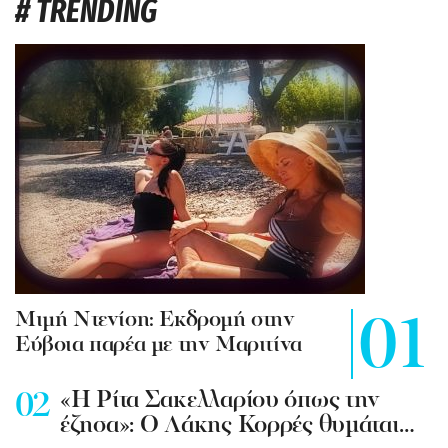
# TRENDING
Mιμή Ντενίση: Εκδρομή στην
Εύβοια παρέα με την Μαριτίνα
«Η Ρίτα Σακελλαρίου όπως την
έζησα»: Ο Λάκης Κορρές θυμάται…