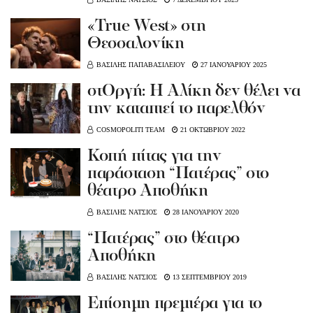
«True West» στη
Θεσσαλονίκη
ΒΑΣΙΛΗΣ ΠΑΠΑΒΑΣΙΛΕΙΟΥ
27 ΙΑΝΟΥΑΡΙΟΥ 2025
στΟργή: Η Αλίκη δεν θέλει να
την καταπιεί το παρελθόν
COSMOPOLITI TEAM
21 ΟΚΤΩΒΡΙΟΥ 2022
Κοπή πίτας για την
παράσταση “Πατέρας” στο
θέατρο Αποθήκη
ΒΑΣΙΛΗΣ ΝΑΤΣΙΟΣ
28 ΙΑΝΟΥΑΡΙΟΥ 2020
“Πατέρας” στο θέατρο
Αποθήκη
ΒΑΣΙΛΗΣ ΝΑΤΣΙΟΣ
13 ΣΕΠΤΕΜΒΡΙΟΥ 2019
Επίσημη πρεμιέρα για το