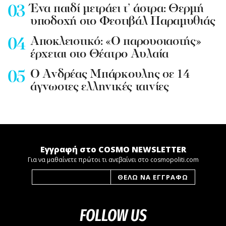
Ένα παιδί μετράει τ’ άστρα: Θερμή
υποδοχή στο Φεστιβάλ Παραμυθιάς
Aποκλειστικό: «Ο παρουσιαστής»
έρχεται στο Θέατρο Αυλαία
Ο Ανδρέας Μπάρκουλης σε 14
άγνωστες ελληνικές ταινίες
Εγγραφή στο COSMO NEWSLETTER
Για να μαθαίνετε πρώτοι τι ανεβαίνει στο cosmopoliti.com
FOLLOW US