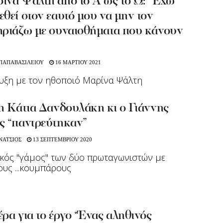
ίνα Ψάλτη από το Α ως το Ω: “Έχω
θεί στον εαυτό μου να μην τον
ηριάζω με συναισθήματα που κάνουν
 ΠΑΠΑΒΑΣΙΛΕΙΟΥ
16 ΜΑΡΤΙΟΥ 2021
υξη με τον ηθοποιό Μαρίνα Ψάλτη
η Kάτια Δανδουλάκη κι ο Γιάννης
ς “παντρεύτηκαν”
ΝΑΤΣΙΟΣ
13 ΣΕΠΤΕΜΒΡΙΟΥ 2020
κός "γάμος" των δύο πρωταγωνιστών με
υς ...κουμπάρους
ρα για το έργο “Ένας αληθινός