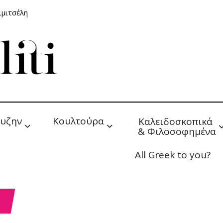
ιμιτσέλη
υζην
Κουλτούρα
Καλειδοσκοπικά 
& Φιλοσοφημένα
All Greek to you?