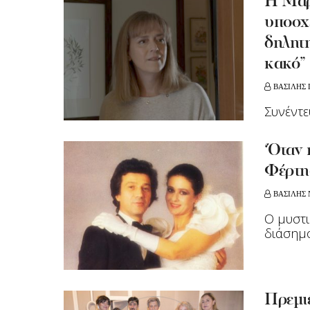
Η Μαρ
υποσχε
δηλητ
κακό”
ΒΑΣΙΛΗΣ
Συνέντε
‘Όταν 
Φέρτη
ΒΑΣΙΛΗΣ 
Ο μυστι
διάσημο
Πρεμιέ