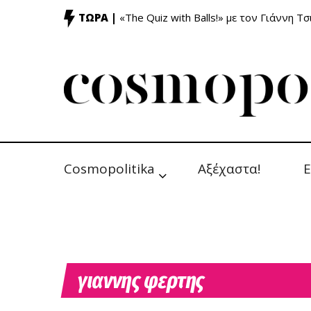
ΤΩΡΑ |
«The Quiz with Balls!» με τον Γιάννη Τσ
Cosmopolitika
Αξέχαστα!
Ε
γιαννης φερτης