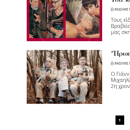
Τότε κ
ΒΑΣΙΛΗΣ 
Τους εί
Βραβεία
μας σκην
“Ήρωες
ΒΑΣΙΛΗΣ 
Ο Γιάνν
Μιχαηλί
2η χρονι
1