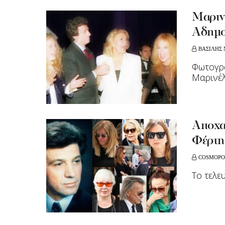
Μαριν
Αδημο
ΒΑΣΙΛΗΣ 
Φωτογρα
Μαρινέλ
Αποχα
Φέρτη
COSMOPO
Το τελε