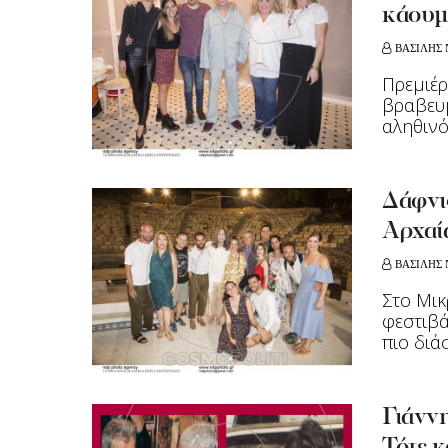
κάουμ
ΒΑΣΙΛΗΣ 
Πρεμιέρ
βραβευμ
αληθινό
Δάφνι
Αρχαί
ΒΑΣΙΛΗΣ 
Στο Μικ
φεστιβά
πιο διά
Γιάνν