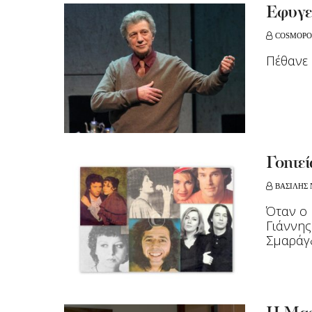
Έφυγε
COSMOPO
Πέθανε 
Γοητεί
ΒΑΣΙΛΗΣ 
Όταν ο 
Γιάννης
Σμαράγδ