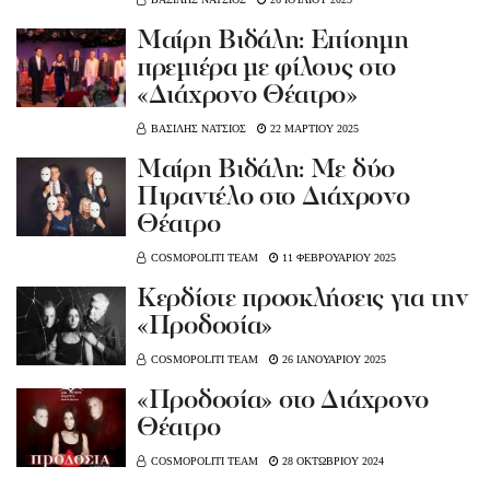
Μαίρη Βιδάλη: Επίσημη
πρεμιέρα με φίλους στο
«Διάχρονο Θέατρο»
ΒΑΣΙΛΗΣ ΝΑΤΣΙΟΣ
22 ΜΑΡΤΙΟΥ 2025
Mαίρη Βιδάλη: Με δύο
Πιραντέλο στο Διάχρονο
Θέατρο
COSMOPOLITI TEAM
11 ΦΕΒΡΟΥΑΡΙΟΥ 2025
Κερδίστε προσκλήσεις για την
«Προδοσία»
COSMOPOLITI TEAM
26 ΙΑΝΟΥΑΡΙΟΥ 2025
«Προδοσία» στο Διάχρονο
Θέατρο
COSMOPOLITI TEAM
28 ΟΚΤΩΒΡΙΟΥ 2024