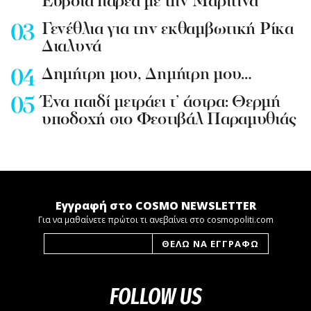
Εύβοια παρέα με την Μαριτίνα
Γενέθλια για την εκθαμβωτική Ρίκα
Διαλυνά
Δημήτρη μου, Δημήτρη μου…
Ένα παιδί μετράει τ’ άστρα: Θερμή
υποδοχή στο Φεστιβάλ Παραμυθιάς
Εγγραφή στο COSMO NEWSLETTER
Για να μαθαίνετε πρώτοι τι ανεβαίνει στο cosmopoliti.com
FOLLOW US