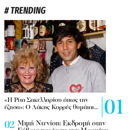
# TRENDING
«Η Ρίτα Σακελλαρίου όπως την
έζησα»: Ο Λάκης Κορρές θυμάται…
Mιμή Ντενίση: Εκδρομή στην