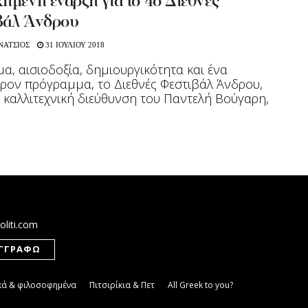
ημένη έναρξη για το 4ο Διεθνές
βάλ Άνδρου
ΝΑΤΣΙΟΣ
31 ΙΟΥΛΙΟΥ 2018
α, αισιοδοξία, δημιουργικότητα και ένα
ρον πρόγραμμα, το Διεθνές Φεστιβάλ Άνδρου,
 καλλιτεχνική διεύθυνση του Παντελή Βούγαρη,
.
oliti.com
κά & φιλοσοφημένα
Πιτσιρίκια & Πετ
All Greek to you?