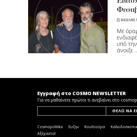
Επιτυχ
Φεστι
ΒΑΣΙΛΗΣ 
Με όραμ
ενδιαφέ
υπό την
άνοιξε ..
Εγγραφή στο COSMO NEWSLETTER
Για να μαθαίνετε πρώτοι τι ανεβαίνει στο cosmop
Cosmopolitika
Ευζην
Κουλτούρα
Καλειδοσκοπι
Αξέχαστα!