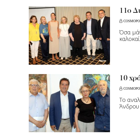
11ο Δ
COSMOPO
Όσα μάθ
καλοκαί
10 χρ
COSMOPO
Το αναλ
Άνδρου