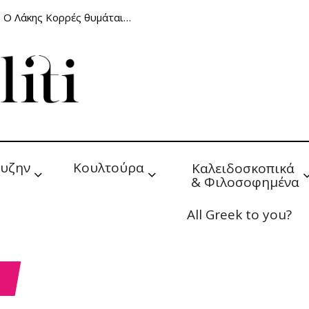
: Ο Λάκης Κορρές θυμάται…
υζην
Κουλτούρα
Καλειδοσκοπικά 
& Φιλοσοφημένα
All Greek to you?