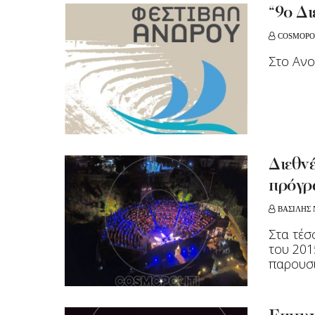
“9ο Δ
COSMOPO
Στο Ανο
Διεθν
πρόγρ
ΒΑΣΙΛΗΣ 
Στα τέσ
του 201
παρουσι