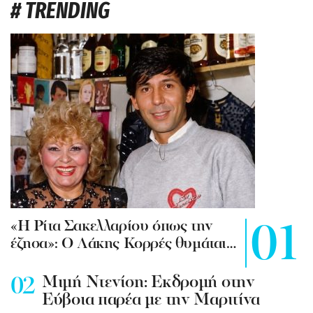
# TRENDING
«Η Ρίτα Σακελλαρίου όπως την
έζησα»: Ο Λάκης Κορρές θυμάται…
Mιμή Ντενίση: Εκδρομή στην
Εύβοια παρέα με την Μαριτίνα