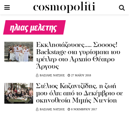
ηλιας μελετης
Εκκλησιάζουσες….. Σσσσσς!
Βackstage στα γυρίσματα του
τρέιλερ στο Αρχαίο Θέατρο
Άργους
ΒΑΣΙΛΗΣ ΝΑΤΣΙΟΣ
27 ΜΑΪΟΥ 2018
Στέλιος Καζαντζίδης, η ζωή
μου όλη: από το Δεκέμβριο σε
σκηνοθεσία Μιμής Ντενίση
ΒΑΣΙΛΗΣ ΝΑΤΣΙΟΣ
8 ΝΟΕΜΒΡΙΟΥ 2017