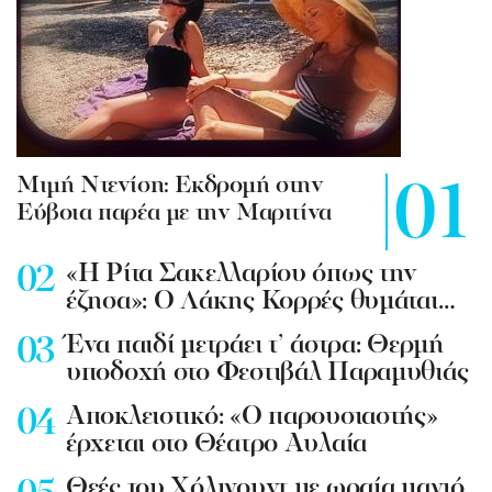
Mιμή Ντενίση: Εκδρομή στην
Εύβοια παρέα με την Μαριτίνα
«Η Ρίτα Σακελλαρίου όπως την
έζησα»: Ο Λάκης Κορρές θυμάται…
Ένα παιδί μετράει τ’ άστρα: Θερμή
υποδοχή στο Φεστιβάλ Παραμυθιάς
Aποκλειστικό: «Ο παρουσιαστής»
έρχεται στο Θέατρο Αυλαία
Θεές του Χόλιγουντ με ωραία μαγιό