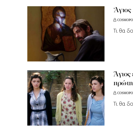
‘Aγιος
COSMOPO
Τι θα δ
Άγιος 
πρώτη
COSMOPO
Τι θα δ