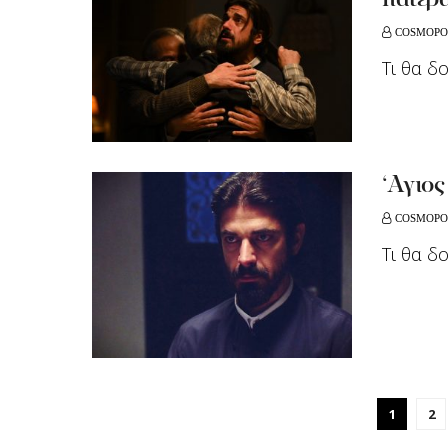
πατέρα
COSMOPO
Τι θα δ
‘Αγιος
COSMOPO
Τι θα δ
1
2