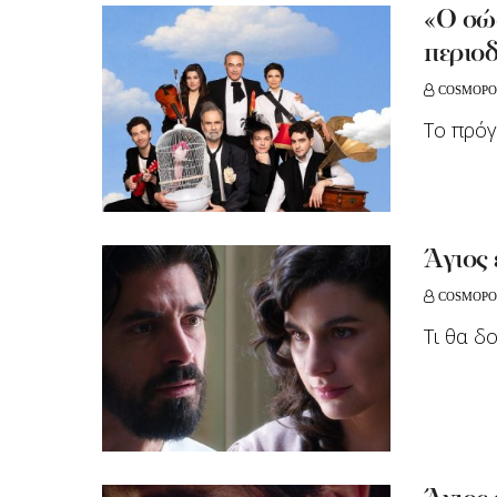
«Ο σώ
περιοδ
COSMOPO
Το πρόγ
Άγιος
COSMOPO
Τι θα δ