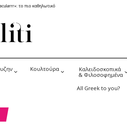
cularrr»: το πιο καθηλωτικό
υζην
Κουλτούρα
Καλειδοσκοπικά 
& Φιλοσοφημένα
All Greek to you?