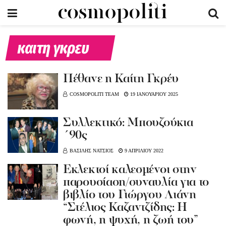
καιτη γκρευ
Πέθανε η Καίτη Γκρέυ
COSMOPOLITI TEAM
19 ΙΑΝΟΥΑΡΙΟΥ 2025
Συλλεκτικό: Μπουζούκια
΄90ς
ΒΑΣΙΛΗΣ ΝΑΤΣΙΟΣ
9 ΑΠΡΙΛΙΟΥ 2022
Εκλεκτοί καλεσμένοι στην
παρουσίαση/συναυλία για το
βιβλίο του Γιώργου Λιάνη
“Στέλιος Καζαντζίδης: Η
φωνή, η ψυχή, η ζωή του”