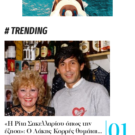
# TRENDING
«Η Ρίτα Σακελλαρίου όπως την
έζησα»: Ο Λάκης Κορρές θυμάται…