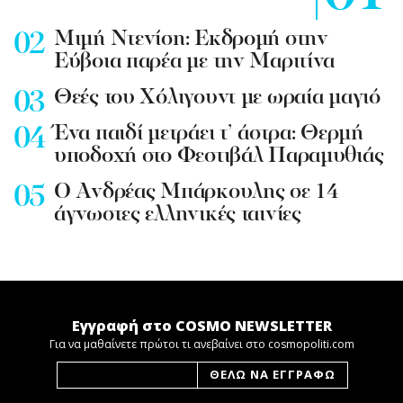
Mιμή Ντενίση: Εκδρομή στην
Εύβοια παρέα με την Μαριτίνα
Θεές του Χόλιγουντ με ωραία μαγιό
Ένα παιδί μετράει τ’ άστρα: Θερμή
υποδοχή στο Φεστιβάλ Παραμυθιάς
Ο Ανδρέας Μπάρκουλης σε 14
άγνωστες ελληνικές ταινίες
Εγγραφή στο COSMO NEWSLETTER
Για να μαθαίνετε πρώτοι τι ανεβαίνει στο cosmopoliti.com