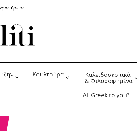
ικρός ήρωας
υζην
Κουλτούρα
Καλειδοσκοπικά 
& Φιλοσοφημένα
All Greek to you?