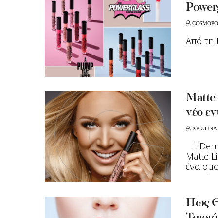
Power
COSMOPO
Aπό τη 
Matte 
νέο εν
ΧΡΙΣΤΙΝΑ
H Derma
Matte L
ένα ομο
Πως Θ