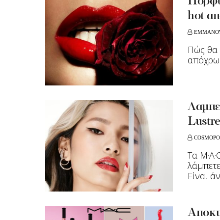
Πορφυρ
hot α
ΕΜΜΑΝΟΥ
Πώς θα 
απόχρω
Λαμπε
Lustre
COSMOPO
Τα M·A·
λάμπετε
Είναι άν
Αποκτή