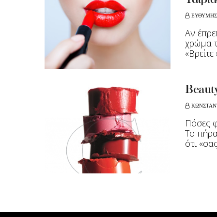
Ταιριά
ΕΥΘΥΜΗΣ
Αν έπρε
χρώμα τ
«Βρείτε έ
Beaut
ΚΩΝΣΤΑΝ
Πόσες φ
To πήρα
ότι «σας 