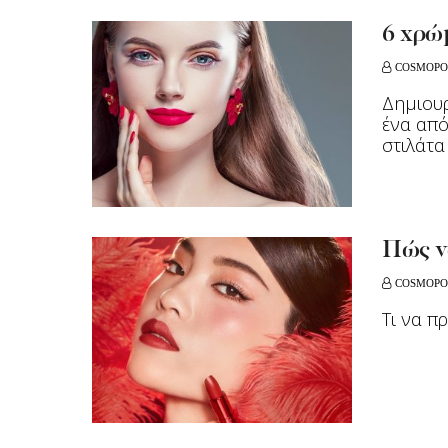
6 χρώμ
COSMOPO
Δημιουρ
ένα από
στιλάτα
Πώς να
COSMOPO
Τι να π