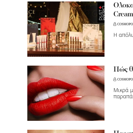
Ολοκαί
Crea
COSMOPO
Η απόλυτ
Πώς θα
COSMOPO
Μικρά μ
παραπά