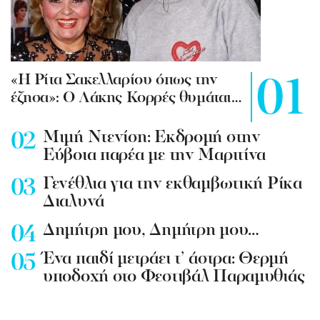
«Η Ρίτα Σακελλαρίου όπως την
έζησα»: Ο Λάκης Κορρές θυμάται…
Mιμή Ντενίση: Εκδρομή στην
Εύβοια παρέα με την Μαριτίνα
Γενέθλια για την εκθαμβωτική Ρίκα
Διαλυνά
Δημήτρη μου, Δημήτρη μου…
Ένα παιδί μετράει τ’ άστρα: Θερμή
υποδοχή στο Φεστιβάλ Παραμυθιάς