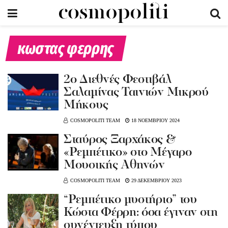
κωστας φερρης
2ο Διεθνές Φεστιβάλ
Σαλαμίνας Ταινιών Μικρού
Μήκους
COSMOPOLITI TEAM
18 ΝΟΕΜΒΡΙΟΥ 2024
Σταύρος Ξαρχάκος &
«Ρεμπέτικο» στο Μέγαρο
Μουσικής Αθηνών
COSMOPOLITI TEAM
29 ΔΕΚΕΜΒΡΙΟΥ 2023
“Ρεμπέτικο μυστήριο” του
Κώστα Φέρρη: όσα έγιναν στη
συνέντευξη τύπου