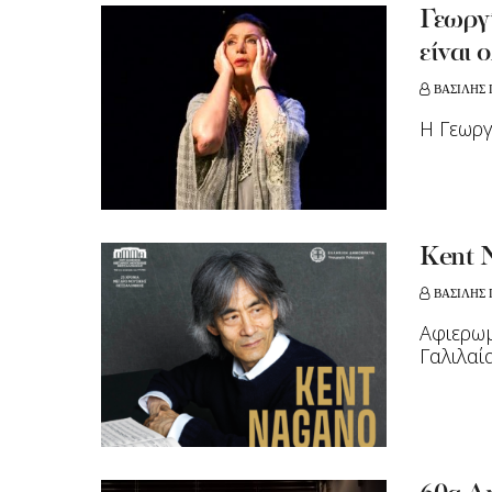
Γεωργί
είναι
ΒΑΣΙΛΗΣ
H Γεωργ
Kent N
ΒΑΣΙΛΗΣ
Αφιερωμ
Γαλιλαί