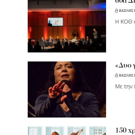
60α Δ
ΒΑΣΙΛΗΣ
Η ΚΟΘ 
«Δυο 
ΒΑΣΙΛΗΣ
Mε την
150 χ