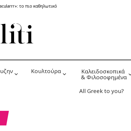
cularrr»: το πιο καθηλωτικό
υζην
Κουλτούρα
Καλειδοσκοπικά 
& Φιλοσοφημένα
All Greek to you?