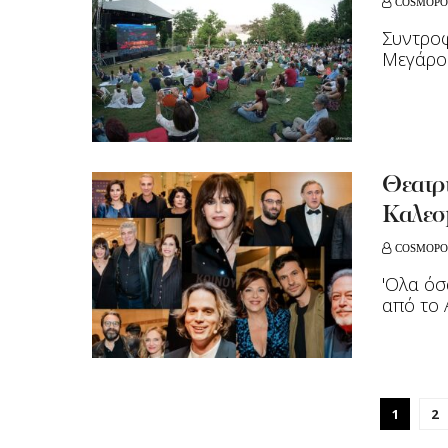
COSMOPO
Συντροφ
Μεγάρο
Θεατρ
Καλεσ
COSMOPO
'Ολα όσ
από το
1
2