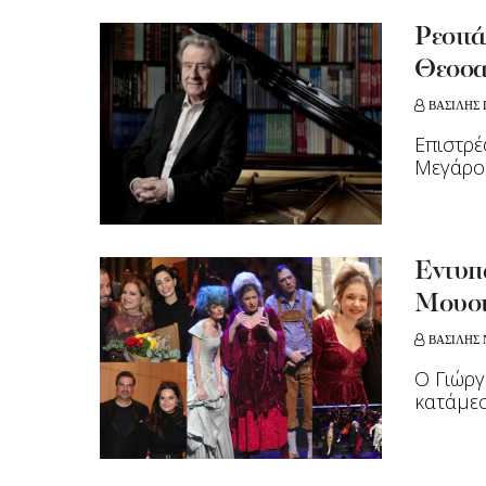
Ρεσιτ
Θεσσα
ΒΑΣΙΛΗΣ
Eπιστρέ
Μεγάρο
Εντυπ
Μουσι
ΒΑΣΙΛΗΣ 
Ο Γιώργ
κατάμε