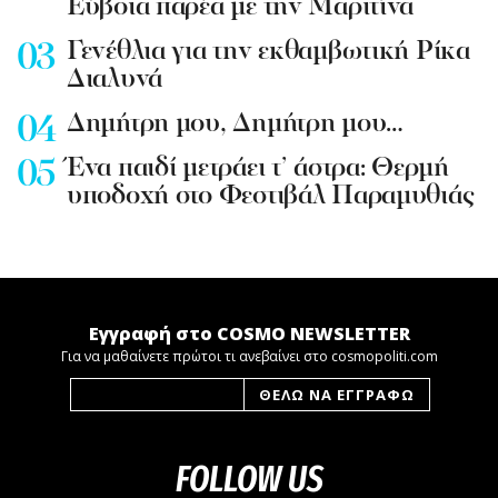
Εύβοια παρέα με την Μαριτίνα
Γενέθλια για την εκθαμβωτική Ρίκα
Διαλυνά
Δημήτρη μου, Δημήτρη μου…
Ένα παιδί μετράει τ’ άστρα: Θερμή
υποδοχή στο Φεστιβάλ Παραμυθιάς
Εγγραφή στο COSMO NEWSLETTER
Για να μαθαίνετε πρώτοι τι ανεβαίνει στο cosmopoliti.com
FOLLOW US