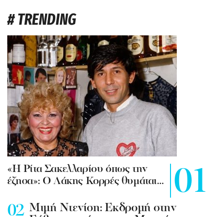
# TRENDING
«Η Ρίτα Σακελλαρίου όπως την
έζησα»: Ο Λάκης Κορρές θυμάται…
Mιμή Ντενίση: Εκδρομή στην