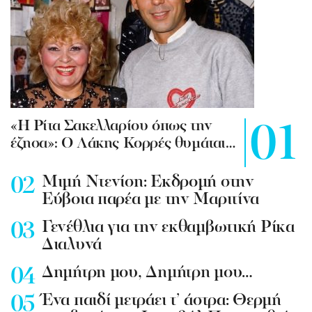
«Η Ρίτα Σακελλαρίου όπως την
έζησα»: Ο Λάκης Κορρές θυμάται…
Mιμή Ντενίση: Εκδρομή στην
Εύβοια παρέα με την Μαριτίνα
Γενέθλια για την εκθαμβωτική Ρίκα
Διαλυνά
Δημήτρη μου, Δημήτρη μου…
Ένα παιδί μετράει τ’ άστρα: Θερμή