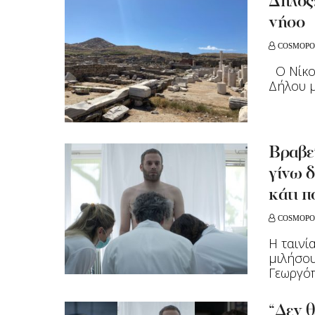
Δήλος:
νήσο
COSMOPO
Ο Νίκος
Δήλου μ
Βραβεί
γίνω δ
κάτι 
COSMOPO
Η ταινί
μιλήσου
Γεωργόπ
“Δεν θ