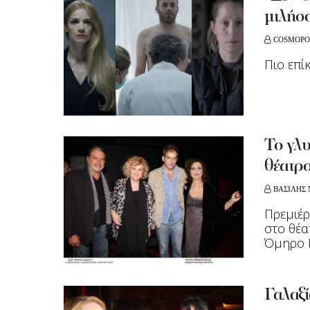
μιλήσο
COSMOPO
Πιο επί
Το γλυ
θέατρ
ΒΑΣΙΛΗΣ 
Πρεμιέρ
στο θέα
Όμηρο Π
Γαλαξ