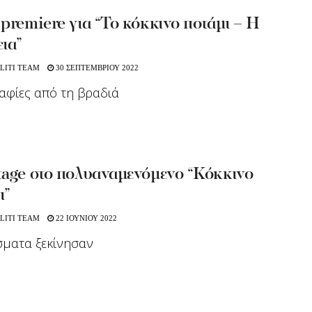
premiere για “Το κόκκινο ποτάμι – Η
ια”
LITI TEAM
30 ΣΕΠΤΕΜΒΡΙΟΥ 2022
αφίες από τη βραδιά
tage στο πολυαναμενόμενο “Κόκκινο
ι”
LITI TEAM
22 ΙΟΥΝΙΟΥ 2022
σματα ξεκίνησαν