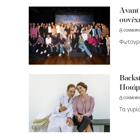
Αvant 
συνέχε
COSMOPO
Φωτογρ
Backs
Ποτάμ
COSMOPO
Τα γυρί