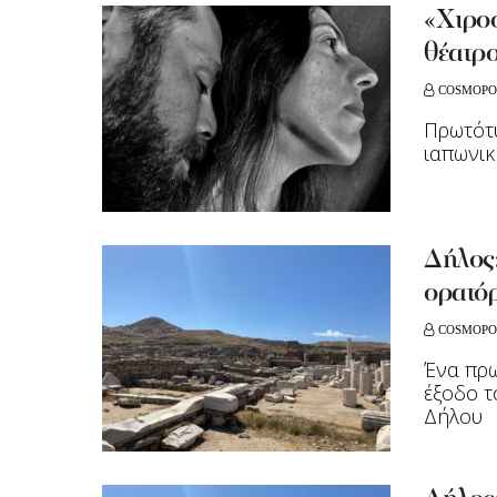
«Χιροσ
θέατρ
COSMOPO
Πρωτότυ
ιαπωνικ
Δήλος:
ορατόρ
COSMOPO
Ένα πρω
έξοδο τ
Δήλου