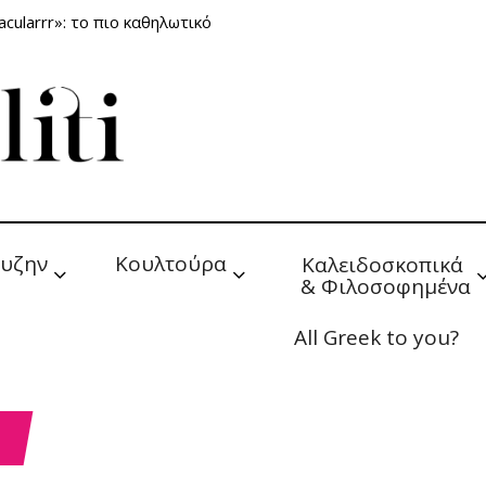
cularrr»: το πιο καθηλωτικό
υζην
Κουλτούρα
Καλειδοσκοπικά 
& Φιλοσοφημένα
All Greek to you?