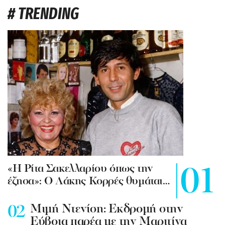
# TRENDING
«Η Ρίτα Σακελλαρίου όπως την
έζησα»: Ο Λάκης Κορρές θυμάται…
Mιμή Ντενίση: Εκδρομή στην
Εύβοια παρέα με την Μαριτίνα