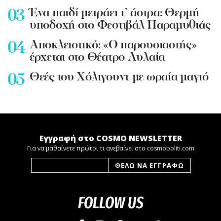
Ένα παιδί μετράει τ’ άστρα: Θερμή
υποδοχή στο Φεστιβάλ Παραμυθιάς
Aποκλειστικό: «Ο παρουσιαστής»
έρχεται στο Θέατρο Αυλαία
Θεές του Χόλιγουντ με ωραία μαγιό
Εγγραφή στο COSMO NEWSLETTER
Για να μαθαίνετε πρώτοι τι ανεβαίνει στο cosmopoliti.com
FOLLOW US