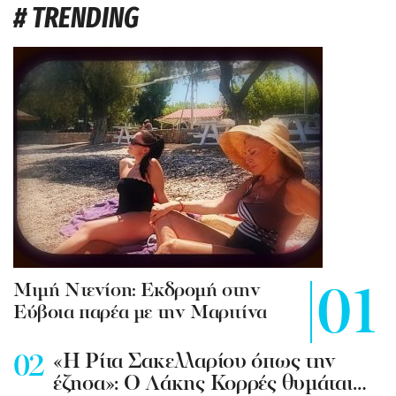
# TRENDING
Mιμή Ντενίση: Εκδρομή στην
Εύβοια παρέα με την Μαριτίνα
«Η Ρίτα Σακελλαρίου όπως την
έζησα»: Ο Λάκης Κορρές θυμάται…