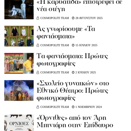
«Η καρυάτιδα» επιστρέφει σε
νέα στέγη
COSMOPOLITI TEAM
28 ΑΥΓΟΥΣΤΟΥ 2025
Ας γνωρίσουμε «Τα
φαντάσματα»
COSMOPOLITI TEAM
15 ΙΟΥΛΙΟΥ 2025
Tα φαντάσματα: Πρώτες
φωτογραφίες
COSMOPOLITI TEAM
2 ΙΟΥΛΙΟΥ 2025
«Σχολείο γυναικών» στο
Εθνικό Θέατρο: Πρώτες
φωτογραφίες
COSMOPOLITI TEAM
1 ΝΟΕΜΒΡΙΟΥ 2024
«Όρνιθες» από τον Άρη
Μπινιάρη στην Επίδαυρο