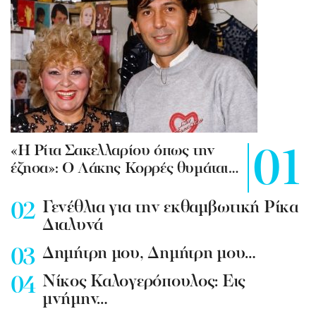
«Η Ρίτα Σακελλαρίου όπως την
έζησα»: Ο Λάκης Κορρές θυμάται…
Γενέθλια για την εκθαμβωτική Ρίκα
Διαλυνά
Δημήτρη μου, Δημήτρη μου…
Νίκος Καλογερόπουλος: Εις
μνήμην…