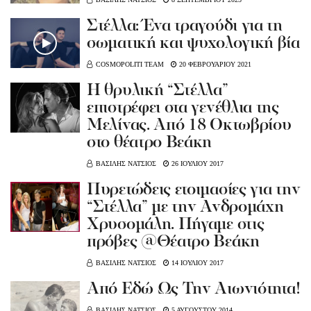
Στέλλα: Ένα τραγούδι για τη
σωματική και ψυχολογική βία
COSMOPOLITI TEAM
20 ΦΕΒΡΟΥΑΡΙΟΥ 2021
Η θρυλική “Στέλλα”
επιστρέφει στα γενέθλια της
Μελίνας. Από 18 Οκτωβρίου
στο θέατρο Βεάκη
ΒΑΣΙΛΗΣ ΝΑΤΣΙΟΣ
26 ΙΟΥΛΙΟΥ 2017
Πυρετώδεις ετοιμασίες για την
“Στέλλα” με την Ανδρομάχη
Χρυσομάλη. Πήγαμε στις
πρόβες @Θέατρο Βεάκη
ΒΑΣΙΛΗΣ ΝΑΤΣΙΟΣ
14 ΙΟΥΛΙΟΥ 2017
Από Εδώ Ως Την Αιωνιότητα!
ΒΑΣΙΛΗΣ ΝΑΤΣΙΟΣ
5 ΑΥΓΟΥΣΤΟΥ 2014