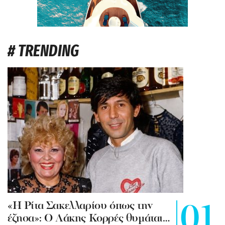
# TRENDING
«Η Ρίτα Σακελλαρίου όπως την
έζησα»: Ο Λάκης Κορρές θυμάται…