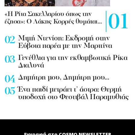
«Η Ρίτα Σακελλαρίου όπως την
έζησα»: Ο Λάκης Κορρές θυμάται…
Mιμή Ντενίση: Εκδρομή στην
Εύβοια παρέα με την Μαριτίνα
Γενέθλια για την εκθαμβωτική Ρίκα
Διαλυνά
Δημήτρη μου, Δημήτρη μου…
Ένα παιδί μετράει τ’ άστρα: Θερμή
υποδοχή στο Φεστιβάλ Παραμυθιάς
Εγγραφή στο COSMO NEWSLETTER