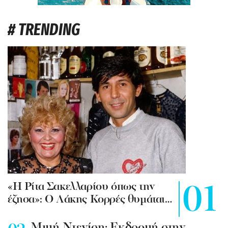
# TRENDING
«Η Ρίτα Σακελλαρίου όπως την
έζησα»: Ο Λάκης Κορρές θυμάται…