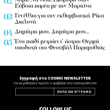
Mιμή Ντενίση: Εκδρομή στην
Εύβοια παρέα με την Μαριτίνα
Γενέθλια για την εκθαμβωτική Ρίκα
Διαλυνά
Δημήτρη μου, Δημήτρη μου…
Ένα παιδί μετράει τ’ άστρα: Θερμή
υποδοχή στο Φεστιβάλ Παραμυθιάς
Εγγραφή στο COSMO NEWSLETTER
Για να μαθαίνετε πρώτοι τι ανεβαίνει στο cosmopoliti.com