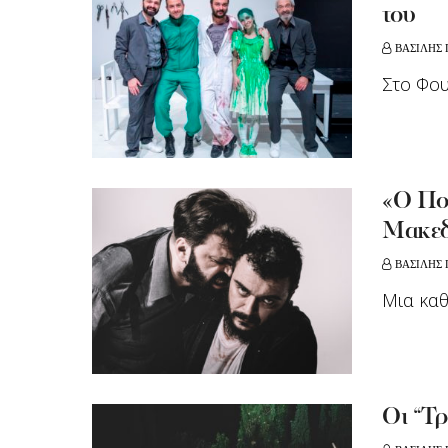
του
ΒΑΣΙΛΗΣ
Στο Φου
«Ο Πο
Μακεδ
ΒΑΣΙΛΗΣ
Μια κα
Οι “Τ