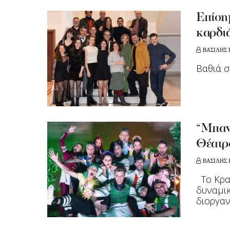
Eπίσημ
καρδιά
ΒΑΣΙΛΗΣ
Βαθιά σ
“Μπαντ
Θέατρ
ΒΑΣΙΛΗΣ
Το Κρατ
δυναμικ
διοργαν