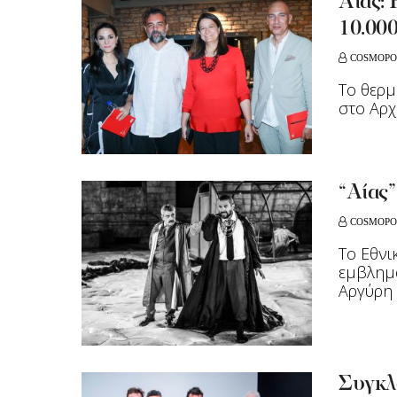
Αίας: 
10.000
COSMOPO
Το θερμ
στο Αρχ
“Αίας”
COSMOPO
Το Εθνι
εμβλημα
Αργύρη 
Συγκλ