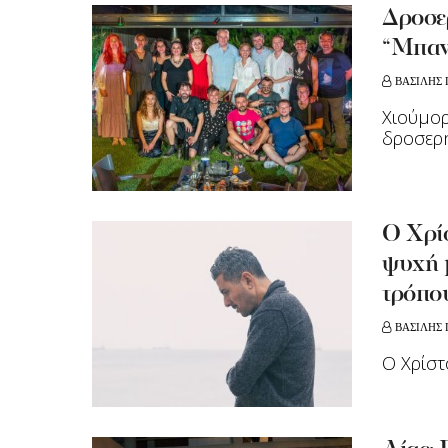
Δροσερ
“Μπαντ
ΒΑΣΙΛΗΣ
Χιούμορ
δροσερή
Ο Χρίσ
ψυχή μ
τρόπο
ΒΑΣΙΛΗΣ
Ο Χρίστ