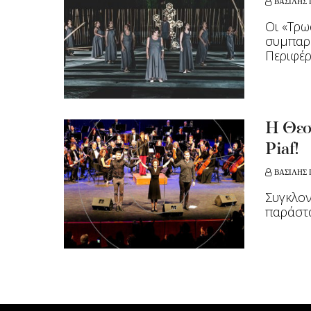
ΒΑΣΙΛΗΣ
Οι «Τρω
συμπαρ
Περιφέρ
Η Θεσ
Piaf!
ΒΑΣΙΛΗΣ
Συγκλον
παράστα