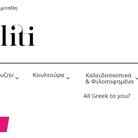
ιμιτσέλη
υζην
Κουλτούρα
Καλειδοσκοπικά 
& Φιλοσοφημένα
All Greek to you?