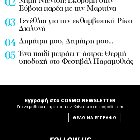
Mιμή Ντενίση: Εκδρομή στην
Εύβοια παρέα με την Μαριτίνα
Γενέθλια για την εκθαμβωτική Ρίκα
Διαλυνά
Δημήτρη μου, Δημήτρη μου…
Ένα παιδί μετράει τ’ άστρα: Θερμή
υποδοχή στο Φεστιβάλ Παραμυθιάς
Εγγραφή στο COSMO NEWSLETTER
Για να μαθαίνετε πρώτοι τι ανεβαίνει στο cosmopoliti.com