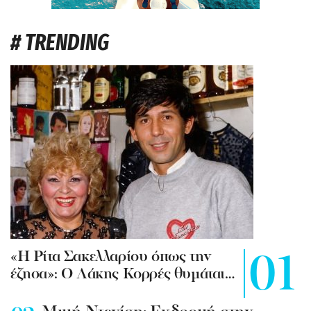
# TRENDING
«Η Ρίτα Σακελλαρίου όπως την
έζησα»: Ο Λάκης Κορρές θυμάται…