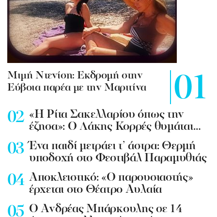
Mιμή Ντενίση: Εκδρομή στην
Εύβοια παρέα με την Μαριτίνα
«Η Ρίτα Σακελλαρίου όπως την
έζησα»: Ο Λάκης Κορρές θυμάται…
Ένα παιδί μετράει τ’ άστρα: Θερμή
υποδοχή στο Φεστιβάλ Παραμυθιάς
Aποκλειστικό: «Ο παρουσιαστής»
έρχεται στο Θέατρο Αυλαία
Ο Ανδρέας Μπάρκουλης σε 14