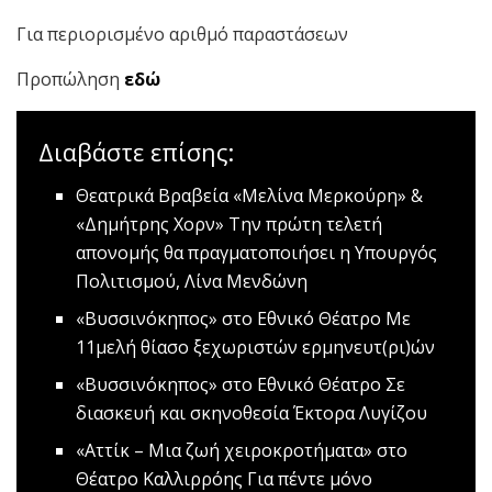
Για περιορισμένο αριθμό παραστάσεων
Προπώληση
εδώ
Διαβάστε επίσης:
Θεατρικά Βραβεία «Μελίνα Μερκούρη» &
«Δημήτρης Χορν»
Την πρώτη τελετή
απονομής θα πραγματοποιήσει η Υπουργός
Πολιτισμού, Λίνα Μενδώνη
«Βυσσινόκηπος» στο Εθνικό Θέατρο
Με
11μελή θίασο ξεχωριστών ερμηνευτ(ρι)ών
«Βυσσινόκηπος» στο Εθνικό Θέατρο
Σε
διασκευή και σκηνοθεσία Έκτορα Λυγίζου
«Αττίκ – Μια ζωή χειροκροτήματα» στο
Θέατρο Καλλιρρόης
Για πέντε μόνο