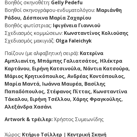
Βοηθός σκηνοθέτη:
Gelly Pedefu
Βοηθοί σκηνογράφου-ενδυματολόγου:
Μαριάνθη
Ράδου, Δέσποινα Μαρία Ζαχαρίου
Βοηθός φωτίστριας:
Ιφιγένεια Γιαννιού
Σχεδιασμός κομμώσεων:
Κωνσταντίνος Κολιούσης
Σχεδιασμός μακιγιάζ:
Olga Faleichyk
Παίζουν (με αλφαβητική σειρά):
Κατερίνα
Αμπλιανίτη, Μπάμπης Γαλιατσάτος, Ηλέκτρα
Καρτάνου, Ειρήνη Κατσινούλα, Νάντια Κατσούρα,
Μάριος Κρητικόπουλος, Ανδρέας Κοντόπουλος,
Μαρία Μαντά, Ιωάννα Μαυρέα, Βασίλης
Παπαδόπουλος, Στέφανος Πίττας, Κωνσταντίνα
Τάκαλου, Ειρήνη Τσέλλου, Χάρης Φραγκούλης,
Αλεξάνδρα Χασάνι
Artwork
& τρέιλερ:
Χρήστος Συμεωνίδης
Χώρος:
Κτήριο Τσίλλερ | Κεντρική Σκηνή