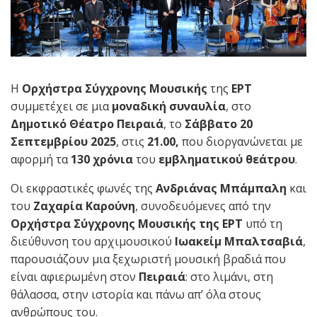
Η
Ορχήστρα Σύγχρονης Μουσικής
της
ΕΡΤ
συμμετέχει σε μια
μοναδική συναυλία
, στο
Δημοτικό Θέατρο Πειραιά
, το
Σάββατο 20
Σεπτεμβρίου 2025
, στις
21.00,
που διοργανώνεται με
αφορμή τα
130 χρόνια
του
εμβληματικού θεάτρου
.
Οι εκφραστικές φωνές της
Ανδριάνας Μπάμπαλη
και
του
Ζαχαρία Καρούνη
, συνοδευόμενες από την
Ορχήστρα Σύγχρονης Μουσικής της ΕΡΤ
υπό τη
διεύθυνση του αρχιμουσικού
Ιωακείμ Μπαλτσαβιά
,
παρουσιάζουν μια ξεχωριστή μουσική βραδιά που
είναι αφιερωμένη στον
Πειραιά
: στο λιμάνι, στη
θάλασσα, στην ιστορία και πάνω απ’ όλα στους
ανθρώπους του.