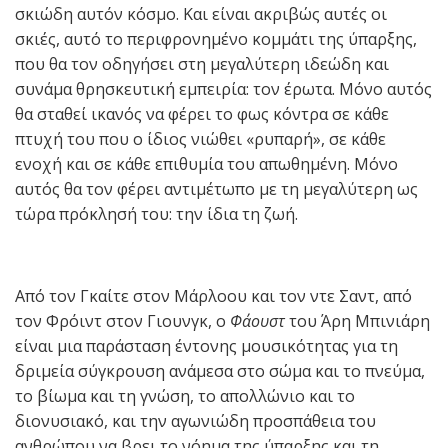
σκιώδη αυτόν κόσμο. Και είναι ακριβώς αυτές οι
σκιές, αυτό το περιφρονημένο κομμάτι της ύπαρξης,
που θα τον οδηγήσει στη μεγαλύτερη ιδεώδη και
συνάμα θρησκευτική εμπειρία: τον έρωτα. Μόνο αυτός
θα σταθεί ικανός να φέρει το φως κόντρα σε κάθε
πτυχή του που ο ίδιος νιώθει «ρυπαρή», σε κάθε
ενοχή και σε κάθε επιθυμία του απωθημένη. Μόνο
αυτός θα τον φέρει αντιμέτωπο με τη μεγαλύτερη ως
τώρα πρόκλησή του: την ίδια τη ζωή.
Από τον Γκαίτε στον Μάρλοου και τον ντε Σαντ, από
τον Φρόιντ στον Γιουνγκ, ο
Φάουστ
του Άρη Μπινιάρη
είναι μια παράσταση έντονης μουσικότητας για τη
δριμεία σύγκρουση ανάμεσα στο σώμα και το πνεύμα,
το βίωμα και τη γνώση, το απολλώνιο και το
διονυσιακό, και την αγωνιώδη προσπάθεια του
ανθρώπου να βρει το νόημα της ύπαρξης και τη