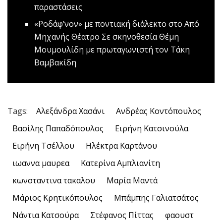
παραστάσεις
«Ροδάφ’νον» με ποντιακή διάλεκτο στο Από
Μηχανής Θέατρο
Σε σκηνοθεσία Θέμη
Μουμουλίδη με πρωταγωνιστή τον Τάκη
Βαμβακίδη
Tags:
Αλεξάνδρα Χασάνι
Ανδρέας Κοντόπουλος
Βασίλης Παπαδόπουλος
Ειρήνη Κατσινούλα
Ειρήνη Τσέλλου
Ηλέκτρα Καρτάνου
ιωαννα μαυρεα
Κατερίνα Αμπλιανίτη
κωνσταντινα τακαλου
Μαρία Μαντά
Μάριος Κρητικόπουλος
Μπάμπης Γαλιατσάτος
Νάντια Κατσούρα
Στέφανος Πίττας
φαουστ