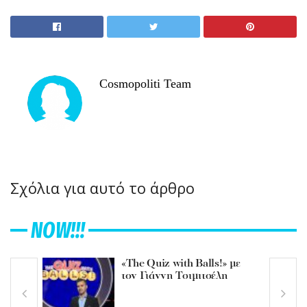
Cosmopoliti Team
Σχόλια για αυτό το άρθρο
NOW!!!
«The Quiz with Balls!» με
τον Γιάννη Τσιμιτσέλη