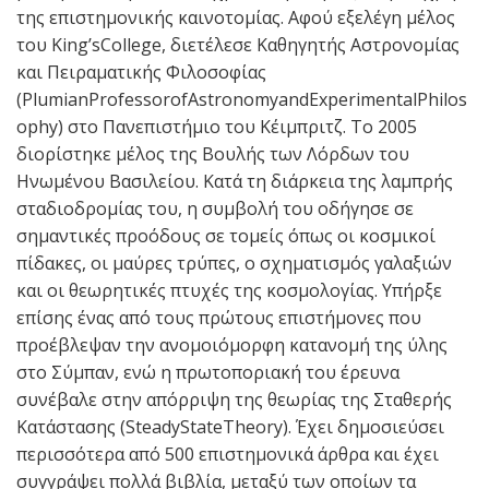
της επιστημονικής καινοτομίας. Αφού εξελέγη μέλος
του King’sCollege, διετέλεσε Καθηγητής Αστρονομίας
και Πειραματικής Φιλοσοφίας
(PlumianProfessorofAstronomyandExperimentalPhilos
ophy) στο Πανεπιστήμιο του Κέιμπριτζ. Το 2005
διορίστηκε μέλος της Βουλής των Λόρδων του
Ηνωμένου Βασιλείου. Κατά τη διάρκεια της λαμπρής
σταδιοδρομίας του, η συμβολή του οδήγησε σε
σημαντικές προόδους σε τομείς όπως οι κοσμικοί
πίδακες, οι μαύρες τρύπες, ο σχηματισμός γαλαξιών
και οι θεωρητικές πτυχές της κοσμολογίας. Υπήρξε
επίσης ένας από τους πρώτους επιστήμονες που
προέβλεψαν την ανομοιόμορφη κατανομή της ύλης
στο Σύμπαν, ενώ η πρωτοποριακή του έρευνα
συνέβαλε στην απόρριψη της θεωρίας της Σταθερής
Κατάστασης (SteadyStateTheory). Έχει δημοσιεύσει
περισσότερα από 500 επιστημονικά άρθρα και έχει
συγγράψει πολλά βιβλία, μεταξύ των οποίων τα