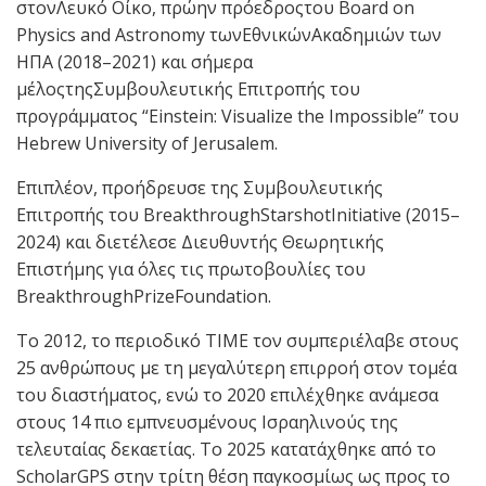
στονΛευκό Οίκο, πρώην πρόεδροςτου Board on
Physics and Astronomy τωνΕθνικώνΑκαδημιών των
ΗΠΑ (2018–2021) και σήμερα
μέλοςτηςΣυμβουλευτικής Επιτροπής του
προγράμματος “Einstein: Visualize the Impossible” του
Hebrew University of Jerusalem.
Επιπλέον, προήδρευσε της Συμβουλευτικής
Επιτροπής του BreakthroughStarshotInitiative (2015–
2024) και διετέλεσε Διευθυντής Θεωρητικής
Επιστήμης για όλες τις πρωτοβουλίες του
BreakthroughPrizeFoundation.
Το 2012, το περιοδικό TIME τον συμπεριέλαβε στους
25 ανθρώπους με τη μεγαλύτερη επιρροή στον τομέα
του διαστήματος, ενώ το 2020 επιλέχθηκε ανάμεσα
στους 14 πιο εμπνευσμένους Ισραηλινούς της
τελευταίας δεκαετίας. Το 2025 κατατάχθηκε από το
ScholarGPS στην τρίτη θέση παγκοσμίως ως προς το