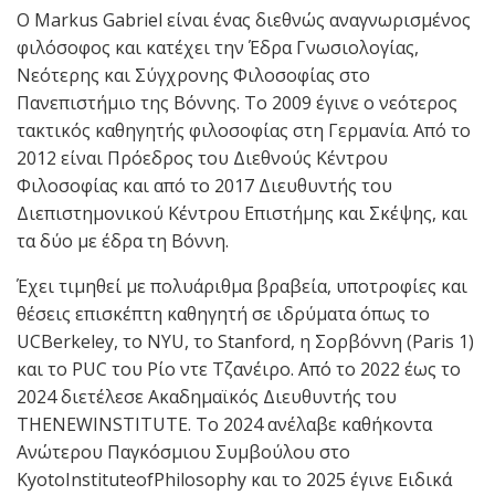
Ο Markus Gabriel είναι ένας διεθνώς αναγνωρισμένος
φιλόσοφος και κατέχει την Έδρα Γνωσιολογίας,
Νεότερης και Σύγχρονης Φιλοσοφίας στο
Πανεπιστήμιο της Βόννης. Το 2009 έγινε ο νεότερος
τακτικός καθηγητής φιλοσοφίας στη Γερμανία. Από το
2012 είναι Πρόεδρος του Διεθνούς Κέντρου
Φιλοσοφίας και από το 2017 Διευθυντής του
Διεπιστημονικού Κέντρου Επιστήμης και Σκέψης, και
τα δύο με έδρα τη Βόννη.
Έχει τιμηθεί με πολυάριθμα βραβεία, υποτροφίες και
θέσεις επισκέπτη καθηγητή σε ιδρύματα όπως το
UCBerkeley, το NYU, το Stanford, η Σορβόννη (Paris 1)
και το PUC του Ρίο ντε Τζανέιρο. Από το 2022 έως το
2024 διετέλεσε Ακαδημαϊκός Διευθυντής του
THENEWINSTITUTE. Το 2024 ανέλαβε καθήκοντα
Ανώτερου Παγκόσμιου Συμβούλου στο
KyotoInstituteofPhilosophy και το 2025 έγινε Ειδικά