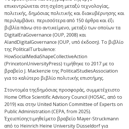
επικεντρώνεται στη σχέση μεταξύ τεχνολογίας,
πολιτικής, δημόσιας πολιτικής και διακυβέρνησης και
περιλαμβάνει περισσότερα από 150 άρθρα και έξι
βιβλία πάνω στο αντικείμενο, μεταξύ των οποίων τα
DigitalEraGovernance (OUP, 2008) και
AIandDigitalGovernance (OUP, υπό έκδοση). Το βιβλίο
της PoliticalTurbulence:
HowSocialMediaShapeCollectiveAction
(PrincetonUniversityPress) τιμήθηκε το 2017 με το
βραβείο J. Mackenzie της PoliticalStudiesAssociation
για το καλύτερο βιβλίο πολιτικής επιστήμης.
Στοντομέα τηςδημόσιας προσφοράς, συμμετέχειστο
Home Office Scientific Advisory Council (HOSAC, από το
2019) και στην United Nation Committee of Experts on
Public Administration (CEPA, from 2025).
Έχειεπίσηςτιμηθείμετο βραβείο Mayer-Struckmann
από το Heinrich Heine University Düsseldorf για