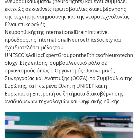
«νευροδικαιώματα» (neurorights) και έχει συμβάλει
εκτενώς σε διεθνείς πρωτοβουλίες διακυβέρνησης
της τεχνητής νοημοσύνης και της νευροτεχνολογίας.
Είναι επικεφαλής
ΝευροηθικήςτηςInternationalBrainInitiative,
πρόεδροςτης InternationalNeuroethicsSociety και
έχειδιατελέσει μέλοςτoυ
UNESCO’sAdHocExpertGroupontheEthicsofNeurotechn
ology .Είχε επίσης συμβουλευτικό ρόλο σε
οργανισμούς όπως ο Οργανισμός Οικονομικής
Συνεργασίας και Ανάπτυξης (ΟΟΣΑ), το Συμβούλιο της
Ευρώπης, τα Ηνωμένα Έθνη, η UNICEF και η
Ευρωπαϊκή Επιτροπή σε ζητήματα διακυβέρνησης
αναδυόμενων τεχνολογιών και ψηφιακής ηθικής.