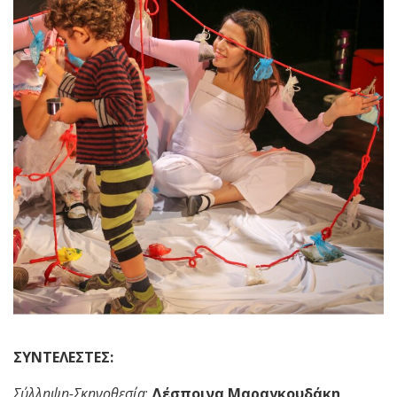
ΣΥΝΤΕΛΕΣΤΕΣ:
Σύλληψη-Σκηνοθεσία
:
Δέσποινα Μαραγκουδάκη