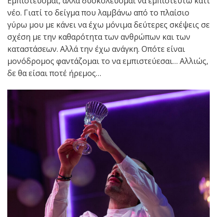
Εμπιστεύομαι, αλλά δυσκολεύομαι να εμπιστευτώ κάτι
νέο. Γιατί το δείγμα που λαμβάνω από το πλαίσιο
γύρω μου με κάνει να έχω μόνιμα δεύτερες σκέψεις σε
σχέση με την καθαρότητα των ανθρώπων και των
καταστάσεων. Αλλά την έχω ανάγκη. Οπότε είναι
μονόδρομος φαντάζομαι το να εμπιστεύεσαι… Αλλιώς,
δε θα είσαι ποτέ ήρεμος…