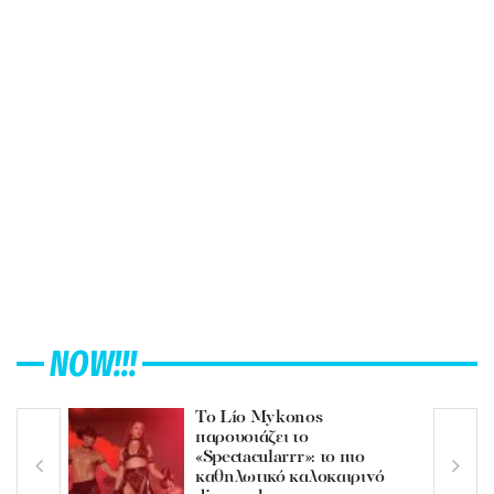
NOW!!!
Το Lío Mykonos
παρουσιάζει το
«Spectacularrr»: το πιο
καθηλωτικό καλοκαιρινό