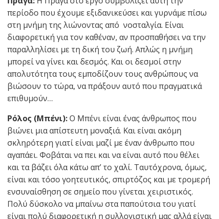
Πράγα:
Η Πράγα στο έργο συμβολίζει αυτή την
περίοδο που έχουμε εξιδανικεύσει και γυρνάμε πίσω
στη μνήμη της λιώνοντας από νοσταλγία. Είναι
διαφορετική για τον καθέναν, αν προσπαθήσει να την
παραλληλίσει με τη δική του ζωή. Απλώς η μνήμη
μπορεί να γίνει και δεσμός. Και οι δεσμοί στην
απολυτότητα τους εμποδίζουν τους ανθρώπους να
βιώσουν το τώρα, να πράξουν αυτό που πραγματικά
επιθυμούν…
Ρόλος (Μπένι):
Ο Μπένι είναι ένας άνθρωπος που
βιώνει μια απίστευτη μοναξιά. Και είναι ακόμη
σκληρότερη γιατί είναι μαζί με έναν άνθρωπο που
αγαπάει. Φοβάται να πει και να είναι αυτό που θέλει
και τα βάζει όλα κάτω απ’ το χαλί. Ταυτόχρονα, όμως,
είναι και τόσο γοητευτικός, σπιρτόζος και με τρομερή
ενσυναίσθηση σε σημείο που γίνεται χειριστικός.
Πολύ δύσκολο να μπαίνω στα παπούτσια του γιατί
είναι πολύ διαφορετική η συλλογιστική μας αλλά είναι