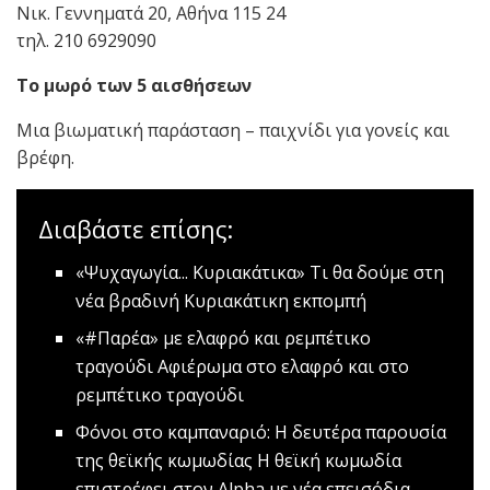
Νικ. Γεννηματά 20, Αθήνα 115 24
τηλ. 210 6929090
Το μωρό των 5 αισθήσεων
Mια βιωματική παράσταση – παιχνίδι για γονείς και
βρέφη.
Διαβάστε επίσης:
«Ψυχαγωγία... Κυριακάτικα»
Tι θα δούμε στη
νέα βραδινή Κυριακάτικη εκπομπή
«#Παρέα» με ελαφρό και ρεμπέτικο
τραγούδι
Αφιέρωμα στο ελαφρό και στο
ρεμπέτικο τραγούδι
Φόνοι στο καμπαναριό: Η δευτέρα παρουσία
της θεϊκής κωμωδίας
Η θεϊκή κωμωδία
επιστρέφει στον Alpha με νέα επεισόδια