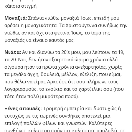
κάποια στιγμή.
Μοναξιά:
Σπάνια νιώθω μοναξιά. Ίσως, επειδή μου
αρέσει η μοναχικότητα. Τα Χριστούγεννα συνήθως την
νιώθω, αν και όχι στα φετινά. Ίσως, το ίαμα της
μοναξιάς να είναι ο εαυτός μας.
Νιάτα:
Αν και διανύω τα 20’s μου, μου λείπουν τα 19,
τα 20. Ναι, δεν ήταν εξαιρετικά ώριμα χρόνια αλλά
σίγουρα ήταν τα πρώτα χρόνια ανεξαρτησίας, χωρίς
τα μεγάλα άγχη, δουλειά, μέλλον, εξέλιξη, που είμαι,
που θέλω να είμαι. Αρκούσε ότι σου πλήρωνε τους
λογαριασμούς, το ενοίκιο και το χαρτζιλίκι σου (που
τότε ήταν πολύ μικρότερα ποσά).
Ξένες σπουδές:
Τρομερή εμπειρία και δυστυχώς ή
ευτυχώς με τις τωρινές συνθήκες αποτελεί μια
επιλογή πολλών φίλων και γνωστών. Καλύτερες
συνθήκες, καλύτερη πρόνοια, καλύτερες απολαβές σε