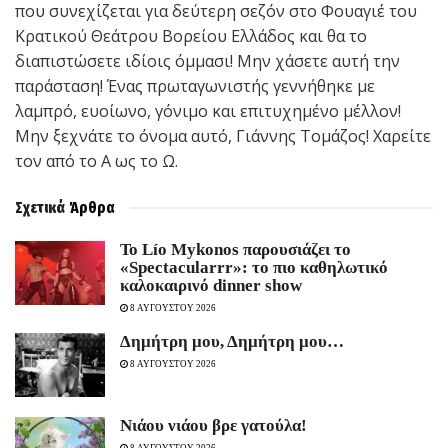
που συνεχίζεται για δεύτερη σεζόν στο Φουαγιέ του
Κρατικού Θεάτρου Βορείου Ελλάδος και θα το
διαπιστώσετε ιδίοις όμμασι! Μην χάσετε αυτή την
παράσταση! Ένας πρωταγωνιστής γεννήθηκε με
λαμπρό, ευοίωνο, γόνιμο και επιτυχημένο μέλλον!
Μην ξεχνάτε το όνομα αυτό, Γιάννης Τομάζος! Χαρείτε
τον από το Α ως το Ω.
Σχετικά
Άρθρα
Το Lío Mykonos παρουσιάζει το
«Spectacularrr»: το πιο καθηλωτικό
καλοκαιρινό dinner show
8 ΑΥΓΟΥΣΤΟΥ 2026
Δημήτρη μου, Δημήτρη μου…
8 ΑΥΓΟΥΣΤΟΥ 2026
Νιάου νιάου βρε γατούλα!