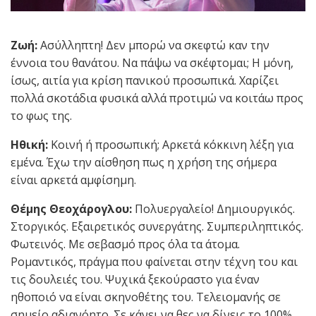
Ζωή:
Ασύλληπτη! Δεν μπορώ να σκεφτώ καν την
έννοια του θανάτου. Να πάψω να σκέφτομαι; Η μόνη,
ίσως, αιτία για κρίση πανικού προσωπικά. Χαρίζει
πολλά σκοτάδια φυσικά αλλά προτιμώ να κοιτάω προς
το φως της.
Ηθική:
Κοινή ή προσωπική; Αρκετά κόκκινη λέξη για
εμένα. Έχω την αίσθηση πως η χρήση της σήμερα
είναι αρκετά αμφίσημη.
Θέμης Θεοχάρογλου:
Πολυεργαλείο! Δημιουργικός.
Στοργικός. Εξαιρετικός συνεργάτης. Συμπεριληπτικός.
Φωτεινός. Με σεβασμό προς όλα τα άτομα.
Ρομαντικός, πράγμα που φαίνεται στην τέχνη του και
τις δουλειές του. Ψυχικά ξεκούραστο για έναν
ηθοποιό να είναι σκηνοθέτης του. Τελειομανής σε
σημείο αδιανόητο. Σε κάνει να θες να δίνεις το 100%