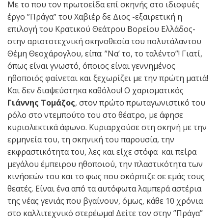
Με το που τον πρωτοείδα επί σκηνής στο ιδιοφυές
έργο ”Πράγα” του Χαβιέρ δε Διος -εξαιρετική η
επιλογή του Κρατικού Θεάτρου Βορείου Ελλάδος-
στην αριστοτεχνική σκηνοθεσία του πολυτάλαντου
Θέμη Θεοχάρογλου, είπα: ”Να’ το, το ταλέντο”! Γιατί,
όπως είναι γνωστό, όποιος είναι γεννημένος
ηθοποιός φαίνεται και ξεχωρίζει με την πρώτη ματιά!
Και δεν διαψεύστηκα καθόλου! Ο χαρισματικός
Γιάννης Τομάζος
, στον πρώτο πρωταγωνιστικό του
ρόλο στο ντεμπούτο του στο θέατρο, με άφησε
κυριολεκτικά άφωνο. Κυριαρχούσε στη σκηνή με την
ερμηνεία του, τη σκηνική του παρουσία, την
εκφραστικότητα του, λες και είχε στόφα και πείρα
μεγάλου έμπειρου ηθοποιού, την πλαστικότητα των
κινήσεών του και το φως που σκόρπιζε σε εμάς τους
θεατές. Είναι ένα από τα αυτόφωτα λαμπερά αστέρια
της νέας γενιάς που βγαίνουν, όμως, κάθε 10 χρόνια
στο καλλιτεχνικό στερέωμα! Δείτε τον στην ”Πράγα”