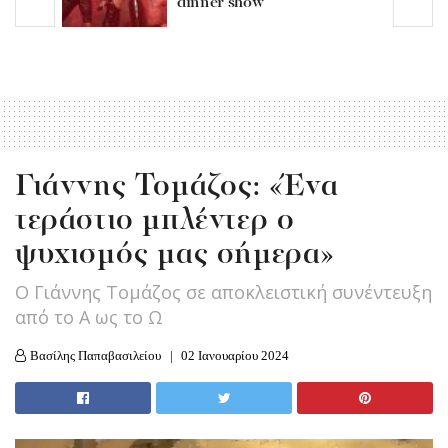
dinner show
Γιάννης Τομάζος: «Ένα
τεράστιο μπλέντερ o
ψυχισμός μας σήμερα»
Ο Γιάννης Τομάζος σε αποκλειστική συνέντευξη
από το Α ως το Ω
Βασίλης Παπαβασιλείου
02 Ιανουαρίου 2024