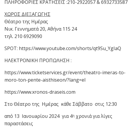
ΠΛΗΡΟΦΟΡΙΕΣ ΚΡΑΤΗΣΕΙΣ :210-2922057 & 6932733587
ΧΩΡΟΣ ΔΙΕΞΑΓΩΓΗΣ
Θέατρο της Ημέρας
Νικ. Γεννηματά 20, Αθήνα 115 24
τηλ. 210 6929090
SPOT: https://www.youtube.com/shorts/qt9Su_YgIaQ
ΗΛΕΚΤΡΟΝΙΚΗ ΠΡΟΠΩΛΗΣΗ :
https://www.ticketservices.gr/event/theatro-imeras-to-
moro-ton-pente-aisthiseon/?lang=el
https://www.xronos-draseis.com
Στο Θέατρο της Ημέρας κάθε Σάββατο στις 12:30
από 13 Ιανουaρίου 2024 για 4
χρονιά για λίγες
η
παραστάσεις