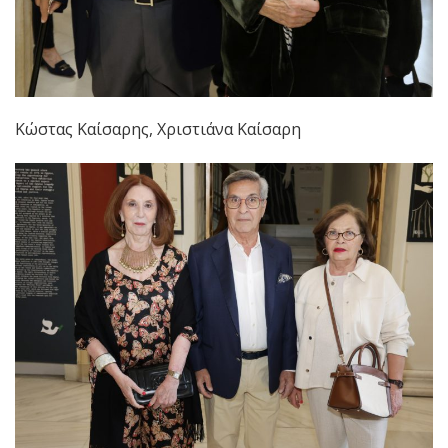
Κώστας Καίσαρης, Χριστιάνα Καίσαρη