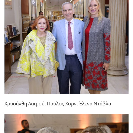
Χρυσάνθη Λαιμού, Παύλος Χορν, Έλενα Ντάβλα