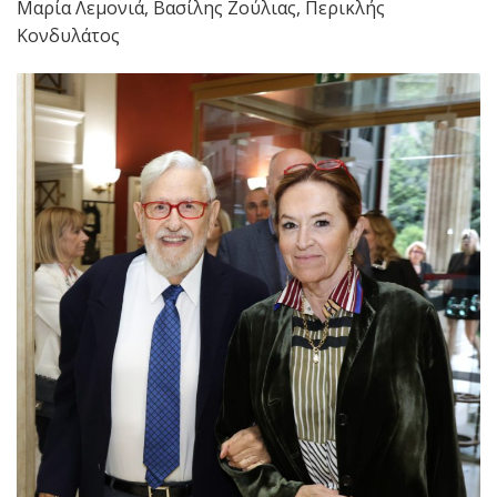
Μαρία Λεμονιά, Βασίλης Ζούλιας, Περικλής
Κονδυλάτος