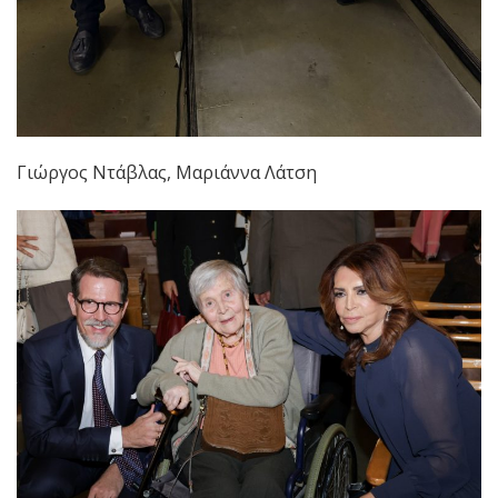
Γιώργος Ντάβλας, Μαριάννα Λάτση