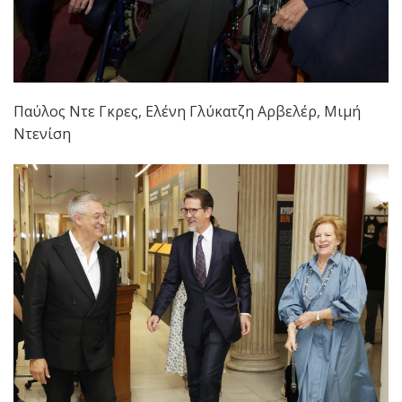
Παύλος Ντε Γκρες, Ελένη Γλύκατζη Αρβελέρ, Μιμή
Ντενίση