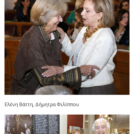
Ελένη Βάττη, Δήμητρα Φιλίππου