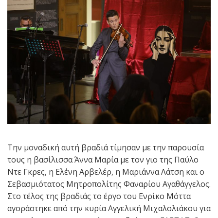
Την μοναδική αυτή βραδιά τίμησαν με την παρουσία
τους η βασίλισσα Άννα Μαρία με τον γιο της Παύλο
Ντε Γκρες, η Ελένη Αρβελέρ, η Μαριάννα Λάτση και ο
Σεβασμιότατος Μητροπολίτης Φαναρίου Αγαθάγγελος.
Στο τέλος της βραδιάς το έργο του Ενρίκο Μόττα
αγοράστηκε από την κυρία Αγγελική Μιχαλολιάκου για