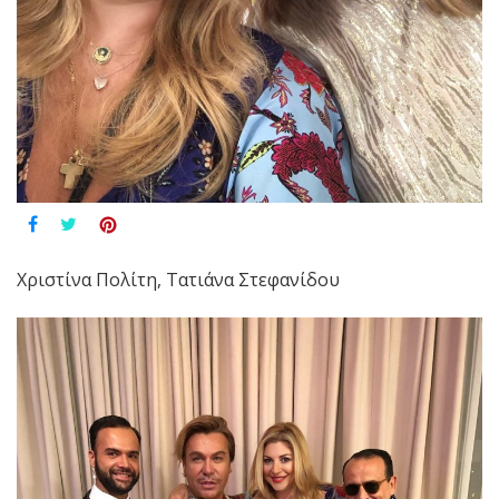
Xριστίνα Πολίτη, Τατιάνα Στεφανίδου