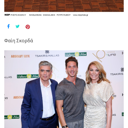
Φαίη Σκορδά