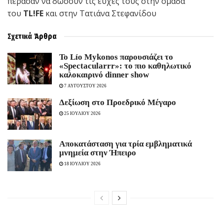
πέρασαν να δώσουν τις ευχές τους στην ομάδα
του
TL!FE
και στην Τατιάνα Στεφανίδου
Σχετικά
Άρθρα
Το Lío Mykonos παρουσιάζει το
«Spectacularrr»: το πιο καθηλωτικό
καλοκαιρινό dinner show
7 ΑΥΓΟΥΣΤΟΥ 2026
Δεξίωση στο Προεδρικό Μέγαρο
25 ΙΟΥΛΙΟΥ 2026
Αποκατάσταση για τρία εμβληματικά
μνημεία στην Ήπειρο
18 ΙΟΥΛΙΟΥ 2026