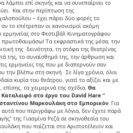
να λάμπει επί σκηνής και να συνεπαίρνει το
δεύει. Και στην περίπτωση της
αλοπούλου – έχει πάρει δύο φορές το
 αν το επέτρεπαν οι κανονισμοί ακόμη
ίο ερμηνείας στο Φεστιβάλ Κινηματογράφου
α πρωτοθαυμάσω! Τα εκφραστικά της μέσα, την
ιτική της δεινότητα, τη στόφα της θεατρίνας
τά της, το συναίσθημά της, την άρθρωση και
 τις ερμηνείες της που με διαπερνούν σαν
υ την βλέπω στη σκηνή. Σε λίγα χρόνια, όλοι
αία κυρία του θεάτρου, γιατί το αξίζει και με
επίσης, τα χειμερινά της σχέδια.
Θα
 Καταλειφό στο έργο του David Hare “
ωνσταντίνου Μαρκουλάκη στο Εμπορικόν
. Για
ι αυτά που περιγράφω με λόγια, δεν έχετε παρά
αγής’’ της Γιασμίνα Ρεζά σε σκηνοθεσία του
ουλάκη που παίζεται στο Αριστοτέλειον και