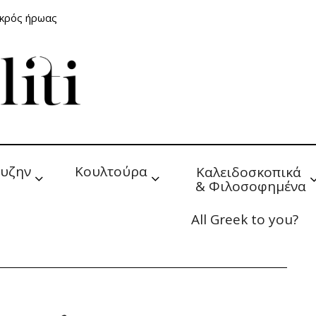
ικρός ήρωας
υζην
Κουλτούρα
Καλειδοσκοπικά 
& Φιλοσοφημένα
All Greek to you?