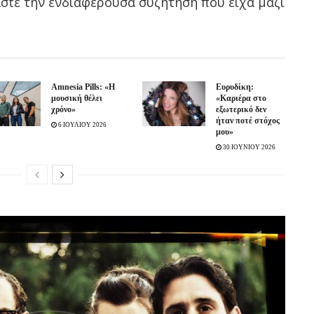
άσtε την ενδιαφέρουσα συζήτηση που είχα μαζί
Amnesia Pills: «Η
Ευρυδίκη:
μουσική θέλει
«Καριέρα στο
χρόνο»
εξωτερικό δεν
ήταν ποτέ στόχος
6 ΙΟΥΛΙΟΥ 2026
μου»
30 ΙΟΥΝΙΟΥ 2026