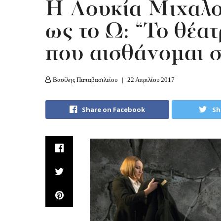
Η Λουκία Μιχαλο
ως το Ω: “Το θέατ
που αισθάνομαι σ
Βασίλης Παπαβασιλείου
22 Απριλίου 2017
Share on Facebook
Sh