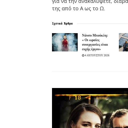
για να την ανακαλύψετε, διαβ
της από το Α ως το Ω.
Σχετικά
Άρθρα
Νάνσυ Μπούκλη:
« Οι ωραίες
συνεργασίες είναι
ευχής έργον»
4 ΑΥΓΟΥΣΤΟΥ 2026