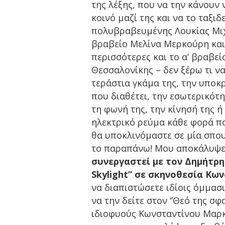
της λέξης, που να την κάνουν 
κοινό μαζί της και να το ταξι
πολυβραβευμένης Λουκίας Μιχ
βραβείο Μελίνα Μερκούρη και
περισσότερες και το α’ βραβε
Θεσσαλονίκης – δεν ξέρω τι ν
τεράστια γκάμα της, την υποκρ
που διαθέτει, την εσωτερικότη
τη φωνή της, την κίνησή της ή
ηλεκτρικό ρεύμα κάθε φορά πο
θα υποκλινόμαστε σε μία σπουδ
το παραπάνω! Μου αποκάλυψε, 
συνεργαστεί με τον Δημήτρη
Skylight” σε σκηνοθεσία Κ
να διαπιστώσετε ιδίοις όμμασ
να την δείτε στον ‘’Θεό της σφ
ιδιοφυούς Κωνσταντίνου Μαρκ