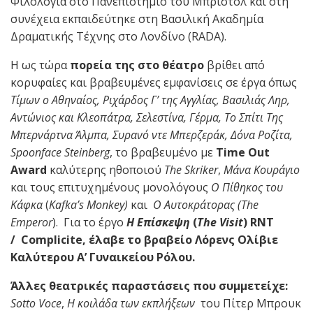
Φιλολογία στο Πανεπιστήμιο του Μπρίστολ και στη
συνέχεια εκπαιδεύτηκε στη Βασιλική Ακαδημία
Δραματικής Τέχνης στο Λονδίνο (RADA).
Η ως τώρα
πορεία της στο θέατρο
βρίθει από
κορυφαίες και βραβευμένες εμφανίσεις σε έργα όπως
Τίμων ο Αθηναίος, Ριχάρδος Γ’ της Αγγλίας, Βασιλιάς Ληρ,
Αντώνιος και Κλεοπάτρα, Σελεστίνα, Γέρμα, Το Σπίτι Της
Μπερνάρτνα Άλμπα, Συρανό ντε Μπερζεράκ, Δόνα Ροζίτα,
Spoonface Steinberg
, το βραβευμένο με
Time
Out
Award
καλύτερης ηθοποιού
The
Skriker
,
Μάνα Κουράγιο
και τους επιτυχημένους μονολόγους
Ο Πίθηκος του
Κάφκα
(
Kafka’s Monkey)
και
O
Αυτοκράτορας
(
The
Emperor
). Για το έργο
Η Επίσκεψη
(
The
Visit
) RNT
/
Complicite, έλαβε το βραβείο Λόρενς Ολίβιε
Καλύτερου Α’ Γυναικείου Ρόλου.
Άλλες θεατρικές παραστάσεις που συμμετείχε:
Sotto
Voce
,
Η κοιλάδα των εκπλήξεων
του Πίτερ Μπρουκ