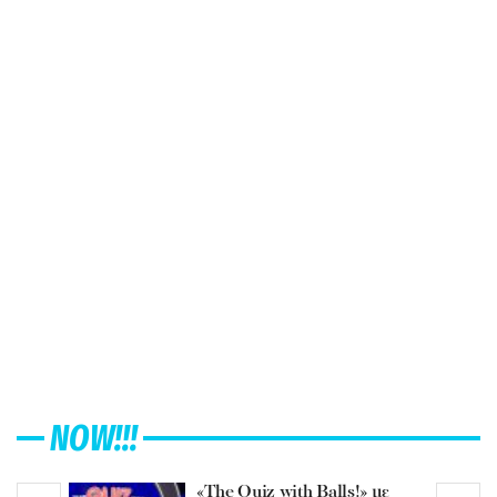
NOW!!!
«The Quiz with Balls!» με