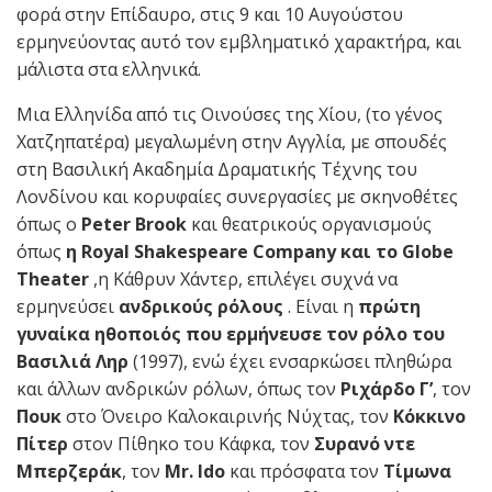
φορά στην Επίδαυρο, στις 9 και 10 Αυγούστου
ερμηνεύοντας αυτό τον εμβληματικό χαρακτήρα, και
μάλιστα στα ελληνικά.
Μια Ελληνίδα από τις Οινούσες της Χίου, (το γένος
Χατζηπατέρα) μεγαλωμένη στην Αγγλία, με σπουδές
στη Βασιλική Ακαδημία Δραματικής Τέχνης του
Λονδίνου και κορυφαίες συνεργασίες με σκηνοθέτες
όπως ο
Peter
Brook
και θεατρικούς οργανισμούς
όπως
η Royal Shakespeare Company και το Globe
Theat
e
r
,η Κάθρυν Χάντερ, επιλέγει συχνά να
ερμηνεύσει
ανδρικούς ρόλους
. Είναι η
πρώτη
γυναίκα ηθοποιός που ερμήνευσε τον ρόλο του
Βασιλιά Ληρ
(1997), ενώ έχει ενσαρκώσει πληθώρα
και άλλων ανδρικών ρόλων, όπως τον
Ριχάρδο Γ’
, τον
Πουκ
στο Όνειρο Καλοκαιρινής Νύχτας, τον
Κόκκινο
Πίτερ
στον Πίθηκο του Κάφκα, τον
Συρανό ντε
Μπερζεράκ
, τον
Mr
.
Ido
και πρόσφατα τον
Τίμωνα