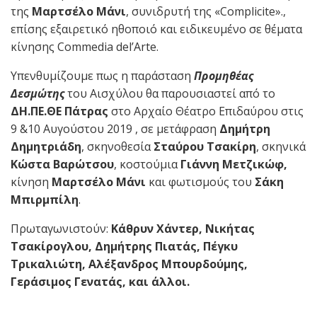
της
Μαρτσέλο Μάνι
, συνιδρυτή της «Complicite».,
επίσης εξαιρετικό ηθοποιό και ειδικευμένο σε θέματα
κίνησης Commedia del’Arte.
Υπενθυμίζουμε πως η παράσταση
Προμηθέας
Δεσμώτης
του Αισχύλου θα παρουσιαστεί από το
ΔΗ.ΠΕ.ΘΕ Πάτρας
στο Αρχαίο Θέατρο Επιδαύρου στις
9 &10 Αυγούστου 2019 , σε μετάφραση
Δημήτρη
Δημητριάδη
, σκηνοθεσία
Σταύρου Τσακίρη
, σκηνικά
Κώστα Βαρώτσου
, κοστούμια
Γιάννη Μετζικώφ,
κίνηση
Μαρτσέλο Μάνι
και φωτισμούς του
Σάκη
Μπιρμπίλη
.
Πρωταγωνιστούν:
Κάθρυν Χάντερ, Νικήτας
Τσακίρογλου, Δημήτρης Πιατάς, Πέγκυ
Τρικαλιώτη, Αλέξανδρος Μπουρδούμης,
Γεράσιμος Γενατάς, και άλλοι.