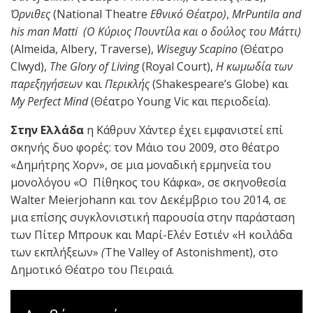
Όρνιθες
(National Theatre
Εθνικό Θέατρο)
,
MrPuntila
and
his
man
Matti
(Ο Κύριος Πουντίλα και ο δούλος του Μάττι)
(Almeida, Albery, Traverse),
Wiseguy
Scapino
(Θέατρο
Clwyd),
The
Glory
of
Living
(Royal Court),
Η κωμωδία των
παρεξηγήσεων
και
Περικλής
(Shakespeare’s Globe) και
My
Perfect
Mind
(Θέατρο Young Vic και περιοδεία).
Στην Ελλάδα
η Κάθρυν Χάντερ έχει εμφανιστεί επί
σκηνής δυο φορές: τον Μάιο του 2009, στο θέατρο
«Δημήτρης Χορν», σε μια μοναδική ερμηνεία του
μονολόγου «Ο Πίθηκος του Κάφκα», σε σκηνοθεσία
Walter Meierjohann και τον Δεκέμβριο του 2014, σε
μια επίσης συγκλονιστική παρουσία στην παράσταση
των Πίτερ Μπρουκ και Μαρί-Ελέν Εστιέν «Η κοιλάδα
των εκπλήξεων»
(
The Valley of Astonishment), στο
Δημοτικό Θέατρο του Πειραιά.