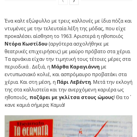
Ένα καλτ εξώφυλλο με τρεις καλλονές με ίδια πόζα και
ντυμένες με την τελευταία λέξη της μόδας, που είχε
προκαλέσει αίσθηση το 1963. Αριστερά η ηθοποιός
Ντόρα Κωστίδου
(αργότερα ασχολήθηκε με
θεατρικές επιχειρήσεις) με μαύρο πρόβατο στα χέρια.
Τα αρνάκια είχαν την τιμητική τους τέτοιες μέρες στα
περιοδικά . Δεξιά, η
Μάρθα
Καραγιάννη
με
εντυπωσιακό κολιέ, και ασπρόμαυρο προβατάκι στα
χέρια. Και στη μέση, η
Πάρι Λεβέντη
. Μετά την εκλογή
της στα καλλιστεία και την ανερχόμενη καριέρα ως
ηθοποιός,
ποζάρει με γκλίτσα στους ώμους
! Θα τo΄
κανε καμιά σήμερα; Καμιά!