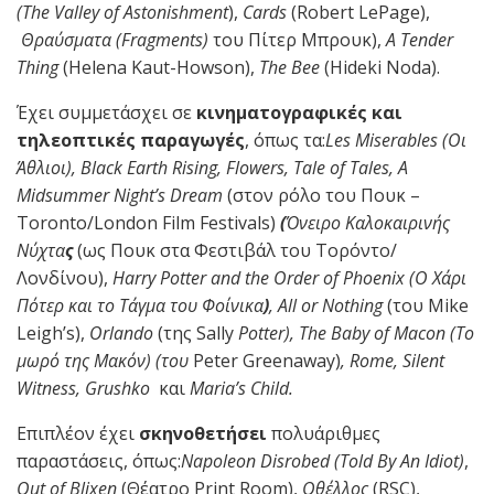
(
The
Valley
of
Astonishment
),
Cards
(Robert LePage),
Θραύσματα (
Fragments
)
του Πίτερ Μπρουκ),
A
Tender
Thing
(Helena Kaut-Howson),
The
Bee
(Hideki Noda).
Έχει συμμετάσχει σε
κινηματογραφικές και
τηλεοπτικές παραγωγές
, όπως τα:
Les
Miserables
(Οι
Άθλιοι),
Black
Earth
Rising
,
Flowers
,
Tale
of
Tales
,
A
Midsummer
Night
’
s
Dream
(στον ρόλο του Πουκ –
Toronto/London Film Festivals)
(
Όνειρο Καλοκαιρινής
Νύχτα
ς
(ως Πουκ στα Φεστιβάλ του Τορόντο/
Λονδίνου),
Harry
Potter
and
the
Order
of
Phoenix
(Ο Χάρι
Πότερ και το
T
άγμα του Φοίνικα
)
,
All
or
Nothing
(του Mike
Leigh’s),
Orlando
(της Sally
Potter
),
The
Baby
of
Macon
(Το
μωρό της Μακόν) (του
Peter Greenaway)
,
Rome
,
Silent
Witness
,
Grushko
και
Maria
’
s
Child
.
Επιπλέον έχει
σκηνοθετήσει
πολυάριθμες
παραστάσεις, όπως:
Napoleon
Disrobed
(
Told
By
An
Idiot
)
,
Out
of
Blixen
(Θέατρο Print Room),
Οθέλλος
(RSC),