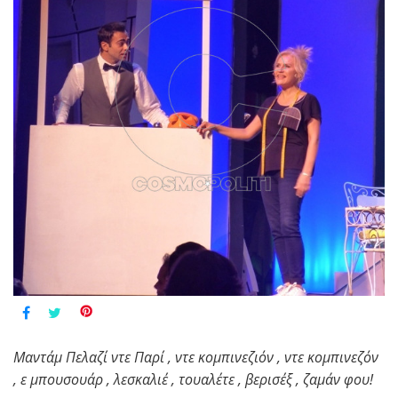
Μαντάμ Πελαζί ντε Παρί , ντε κομπινεζιόν , ντε κομπινεζόν
, ε μπουσουάρ , λεσκαλιέ , τουαλέτε , βερισέξ , ζαμάν φου!