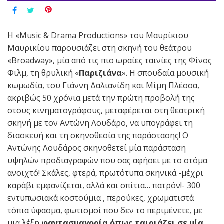
H «Music & Drama Productions» του Μαυρίκιου
Μαυρικίου παρουσιάζει στη σκηνή του θεάτρου
«Broadway», μία από τις πιο ωραίες ταινίες της Φίνος
Φιλμ, τη θρυλική «
Παριζιάνα
». Η σπουδαία μουσική
κωμωδία, του Γιάννη Δαλιανίδη και Μίμη Πλέσσα,
ακριβώς 50 χρόνια μετά την πρώτη προβολή της
στους κινηματογράφους, μεταφέρεται στη θεατρική
σκηνή με τον Αντώνη Λουδάρο, να υπογράφει τη
διασκευή και τη σκηνοθεσία της παράστασης! Ο
Αντώνης Λουδάρος σκηνοθετεί μία παράσταση
υψηλών προδιαγραφών που σας αφήσει με το στόμα
ανοιχτό! Σκάλες, φτερά, πρωτότυπα σκηνικά -μέχρι
καράβι εμφανίζεται, αλλά και σπίτια… πατρόν!- 300
εντυπωσιακά κοστούμια , περούκες, χρωματιστά
τόπια ύφασμα, φωτισμοί που δεν το περιμένετε, με
μια λέξη
φαντασμαγορία όπως ταιριάζει σε μία