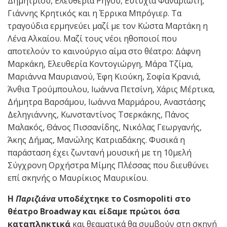
Δημητρίου, Ελευθερία Ρήγου, Ευτυχία Φαναριώτη,
Γιάννης Κρητικός και η Έρρικα Μπρόγιερ. Τα
τραγούδια ερμηνεύει μαζί με τον Κώστα Μαρτάκη η
Λένα Αλκαίου. Μαζί τους νέοι ηθοποιοί που
αποτελούν το καινούργιο αίμα στο θέατρο: Δάφνη
Μαρκάκη, Ελευθερία Κοντογιώργη, Μάρα Τζίμα,
Μαριάννα Μαυριανού, Έφη Κιούκη, Σοφία Κρανιά,
Άνθια Τρούμπουλου, Ιωάννα Πετσίνη, Χάρις Μέρτικα,
Δήμητρα Βαρσάμου, Ιωάννα Μαρμάρου, Αναστάσης
Δεληγιάννης, Κωνσταντίνος Τσερκάκης, Πάνος
Μαλακός, Θάνος Πισσανίδης, Νικόλας Γεωργανής,
Άκης Δήμας, Μανώλης Κατριαδάκης. Φυσικά η
παράσταση έχει ζωντανή μουσική με τη 10μελή
Σύγχρονη Ορχήστρα Μίμης Πλέσσας που διευθύνει
επί σκηνής ο Μαυρίκιος Μαυρικίου.
Η
Παριζιάνα
υποδέχτηκε το Cosmopoliti στο
θέατρο Broadway και είδαμε πρώτοι όσα
καταπληκτικά
και θεαματικά θα συμβούν στη σκηνή