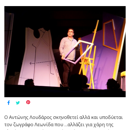
Ο Αντώνης Λουδάρος σκηνοθετεί αλλά και υποδύεται
τον ζωγράφο Λεωνίδα που …αλλάζει για χάρη της