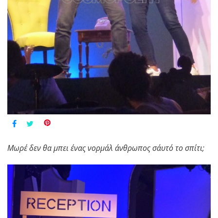
Μωρέ δεν θα μπει ένας νορμάλ άνθρωπος σ΄αυτό το σπίτι;