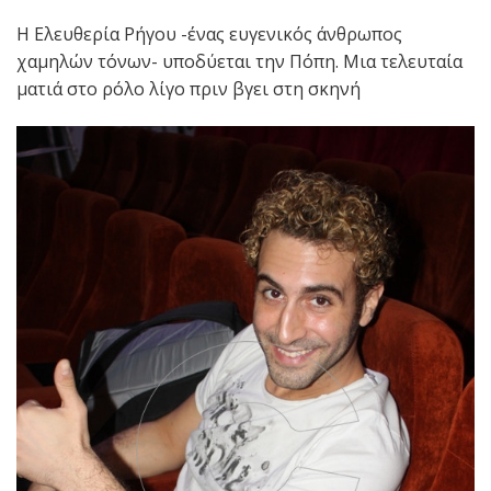
Η Ελευθερία Ρήγου -ένας ευγενικός άνθρωπος
χαμηλών τόνων- υποδύεται την Πόπη. Μια τελευταία
ματιά στο ρόλο λίγο πριν βγει στη σκηνή