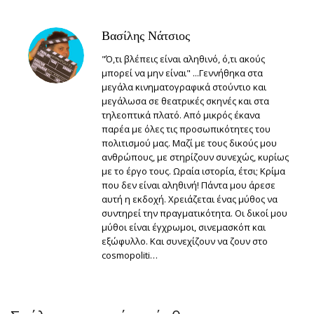
Βασίλης Νάτσιος
"Ό,τι βλέπεις είναι αληθινό, ό,τι ακούς
μπορεί να μην είναι" ...Γεννήθηκα στα
μεγάλα κινηματογραφικά στούντιο και
μεγάλωσα σε θεατρικές σκηνές και στα
τηλεοπτικά πλατό. Από μικρός έκανα
παρέα με όλες τις προσωπικότητες του
πολιτισμού μας. Μαζί με τους δικούς μου
ανθρώπους, με στηρίζουν συνεχώς, κυρίως
με το έργο τους. Ωραία ιστορία, έτσι; Κρίμα
που δεν είναι αληθινή! Πάντα μου άρεσε
αυτή η εκδοχή. Χρειάζεται ένας μύθος να
συντηρεί την πραγματικότητα. Οι δικοί μου
μύθοι είναι έγχρωμοι, σινεμασκόπ και
εξώφυλλο. Και συνεχίζουν να ζουν στο
cosmopoliti…