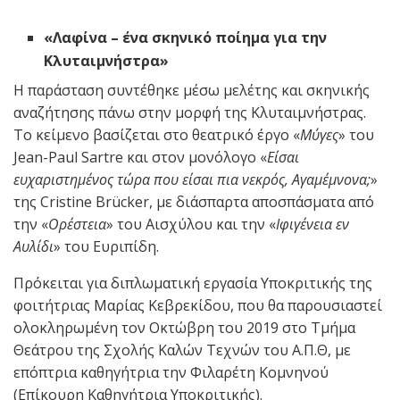
«Λαφίνα – ένα σκηνικό ποίημα για την
Κλυταιμνήστρα»
Η παράσταση συντέθηκε μέσω μελέτης και σκηνικής
αναζήτησης πάνω στην μορφή της Κλυταιμνήστρας.
Το κείμενο βασίζεται στο θεατρικό έργο «
Μύγες
» του
Jean-Paul Sartre και στον μονόλογο «
Είσαι
ευχαριστημένος τώρα που είσαι πια νεκρός, Αγαμέμνονα;
»
της Cristine Brücker, με διάσπαρτα αποσπάσματα από
την «
Ορέστεια
» του Αισχύλου και την «
Ιφιγένεια εν
Αυλίδι
» του Ευριπίδη.
Πρόκειται για διπλωματική εργασία Υποκριτικής της
φοιτήτριας Μαρίας Κεβρεκίδου, που θα παρουσιαστεί
ολοκληρωμένη τον Οκτώβρη του 2019 στο Τμήμα
Θεάτρου της Σχολής Καλών Τεχνών του Α.Π.Θ, με
επόπτρια καθηγήτρια την Φιλαρέτη Κομνηνού
(Επίκουρη Καθηγήτρια Υποκριτικής).