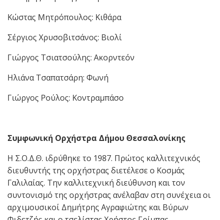
Κώστας Μητρόπουλος: Kιθάρα
Σέργιος Χρυσοβιτσάνος: Βιολί
Γιώργος Τσιατσούλης: Ακορντεόν
Ηλιάνα Τσαπατσάρη: Φωνή
Γιώργος Ρούλος: Kοντραμπάσο
Συμφωνική Ορχήστρα Δήμου Θεσσαλονίκης
Η Σ.Ο.Δ.Θ. ιδρύθηκε το 1987. Πρώτος καλλιτεχνικός
διευθυντής της ορχήστρας διετέλεσε ο Κοσμάς
Γαλιλαίας. Την καλλιτεχνική διεύθυνση και τον
συντονισμό της ορχήστρας ανέλαβαν στη συνέχεια οι
αρχιμουσικοί Δημήτρης Αγραφιώτης και Βύρων
Φιδετζής και ο τσελίστας Χρήστος Γρίμπας.