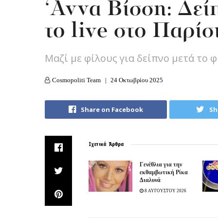
‘Αννα Βίσση: Δεί
το live στο Παρίσ
Μαζί με φίλους για δείπνο μετά το 
Cosmopoliti Team
24 Οκτωβρίου 2025
Share on Facebook
Sh
Σχετικά
Άρθρα
Γενέθλια για την
εκθαμβωτική Ρίκα
Διαλυνά
8 ΑΥΓΟΥΣΤΟΥ 2026