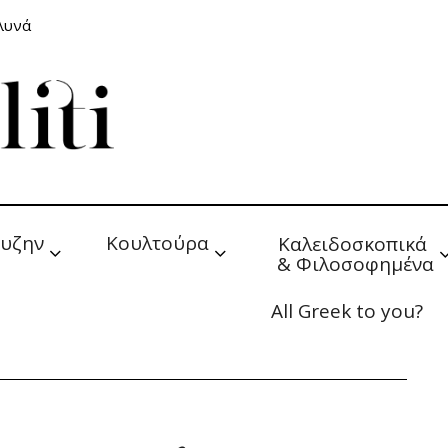
αλυνά
υζην
Κουλτούρα
Καλειδοσκοπικά 
& Φιλοσοφημένα
All Greek to you?