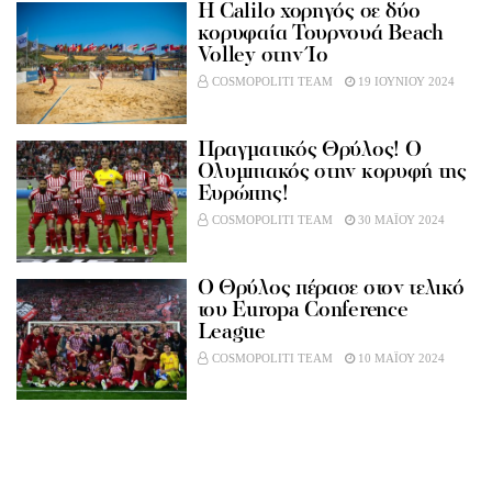
Η Calilo χορηγός σε δύο
κορυφαία Τουρνουά Beach
Volley στην Ίο
COSMOPOLITI TEAM
19 ΙΟΥΝΙΟΥ 2024
Πραγματικός Θρύλος! Ο
Ολυμπιακός στην κορυφή της
Ευρώπης!
COSMOPOLITI TEAM
30 ΜΑΪΟΥ 2024
Ο Θρύλος πέρασε στον τελικό
του Europa Conference
League
COSMOPOLITI TEAM
10 ΜΑΪΟΥ 2024