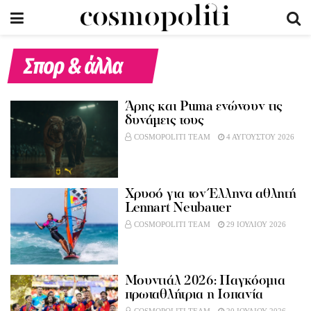
Σπορ & άλλα
Άρης και Puma ενώνουν τις
δυνάμεις τους
COSMOPOLITI TEAM
4 ΑΥΓΟΥΣΤΟΥ 2026
Χρυσό για τον Έλληνα αθλητή
Lennart Neubauer
COSMOPOLITI TEAM
29 ΙΟΥΛΙΟΥ 2026
Mουντιάλ 2026: Παγκόσμια
πρωταθλήτρια η Ισπανία