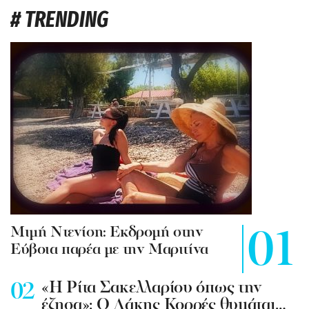
# TRENDING
Mιμή Ντενίση: Εκδρομή στην
Εύβοια παρέα με την Μαριτίνα
«Η Ρίτα Σακελλαρίου όπως την
έζησα»: Ο Λάκης Κορρές θυμάται…