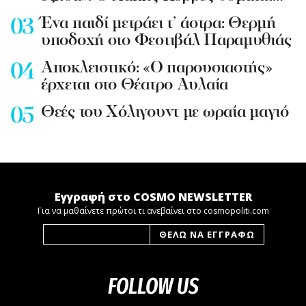
Ένα παιδί μετράει τ’ άστρα: Θερμή
υποδοχή στο Φεστιβάλ Παραμυθιάς
Aποκλειστικό: «Ο παρουσιαστής»
έρχεται στο Θέατρο Αυλαία
Θεές του Χόλιγουντ με ωραία μαγιό
Εγγραφή στο COSMO NEWSLETTER
Για να μαθαίνετε πρώτοι τι ανεβαίνει στο cosmopoliti.com
FOLLOW US