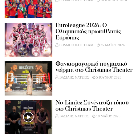
COSMOPOLITI TEAM
20 ΙΟΥΛΙΟΥ 2026
Euroleague 2026: O
Ολυμπιακός πρωταθλητής
Ευρώπης
COSMOPOLITI TEAM
25 ΜΑΪΟΥ 2026
Φαντασμαγορικό πυγμαχικό
ντέρμπι στο Christmas Theater
ΒΑΣΙΛΗΣ ΝΑΤΣΙΟΣ
5 ΙΟΥΝΙΟΥ 2025
No Limits: Συνέντευξη τύπου
στο Christmas Theater
ΒΑΣΙΛΗΣ ΝΑΤΣΙΟΣ
19 ΜΑΪΟΥ 2025