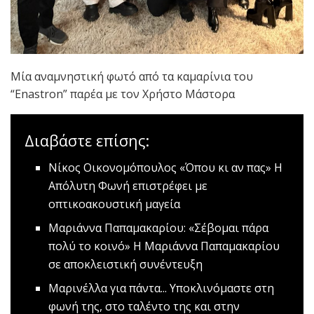
Μία αναμνηστική φωτό από τα καμαρίνια του
“Enastron” παρέα με τον Χρήστο Μάστορα
Διαβάστε επίσης:
Νίκος Οικονομόπουλος «Όπου κι αν πας»
Η
Απόλυτη Φωνή επιστρέφει με
οπτικοακουστική μαγεία
Μαριάννα Παπαμακαρίου: «Σέβομαι πάρα
πολύ το κοινό»
Η Μαριάννα Παπαμακαρίου
σε αποκλειστική συνέντευξη
Μαρινέλλα για πάντα...
Υποκλινόμαστε στη
φωνή της, στο ταλέντο της και στην