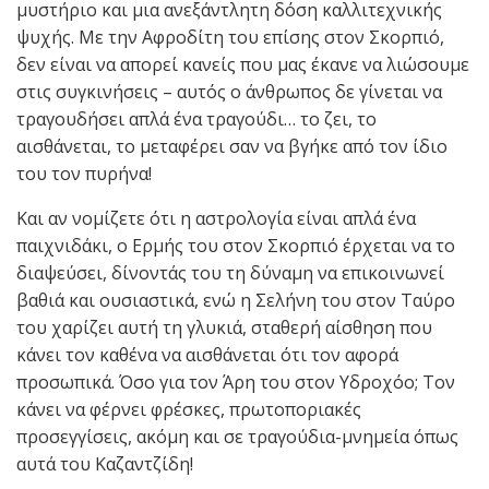
μυστήριο και μια ανεξάντλητη δόση καλλιτεχνικής
ψυχής. Με την Αφροδίτη του επίσης στον Σκορπιό,
δεν είναι να απορεί κανείς που μας έκανε να λιώσουμε
στις συγκινήσεις – αυτός ο άνθρωπος δε γίνεται να
τραγουδήσει απλά ένα τραγούδι… το ζει, το
αισθάνεται, το μεταφέρει σαν να βγήκε από τον ίδιο
του τον πυρήνα!
Και αν νομίζετε ότι η αστρολογία είναι απλά ένα
παιχνιδάκι, ο Ερμής του στον Σκορπιό έρχεται να το
διαψεύσει, δίνοντάς του τη δύναμη να επικοινωνεί
βαθιά και ουσιαστικά, ενώ η Σελήνη του στον Ταύρο
του χαρίζει αυτή τη γλυκιά, σταθερή αίσθηση που
κάνει τον καθένα να αισθάνεται ότι τον αφορά
προσωπικά. Όσο για τον Άρη του στον Υδροχόο; Τον
κάνει να φέρνει φρέσκες, πρωτοποριακές
προσεγγίσεις, ακόμη και σε τραγούδια-μνημεία όπως
αυτά του Καζαντζίδη!