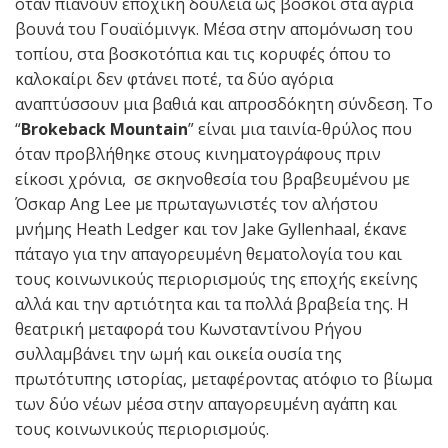
όταν πιάνουν εποχική δουλειά ως βοσκοί στα άγρια
βουνά του Γουαϊόμινγκ. Μέσα στην απομόνωση του
τοπίου, στα βοσκοτόπια και τις κορυφές όπου το
καλοκαίρι δεν φτάνει ποτέ, τα δύο αγόρια
αναπτύσσουν μια βαθιά και απροσδόκητη σύνδεση. To
“
Brokeback Mountain
” είναι μια ταινία-θρύλος που
όταν προβλήθηκε στους κινηματογράφους πριν
είκοσι χρόνια, σε σκηνοθεσία του βραβευμένου με
Όσκαρ Ang Lee με πρωταγωνιστές τον αλήστου
μνήμης Heath Ledger και τον Jake Gyllenhaal, έκανε
πάταγο για την απαγορευμένη θεματολογία του και
τους κοινωνικούς περιορισμούς της εποχής εκείνης
αλλά και την αρτιότητα και τα πολλά βραβεία της. Η
θεατρική μεταφορά του Κωνσταντίνου Ρήγου
συλλαμβάνει την ωμή και οικεία ουσία της
πρωτότυπης ιστορίας, μεταφέροντας ατόφιο το βίωμα
των δύο νέων μέσα στην απαγορευμένη αγάπη και
τους κοινωνικούς περιορισμούς.