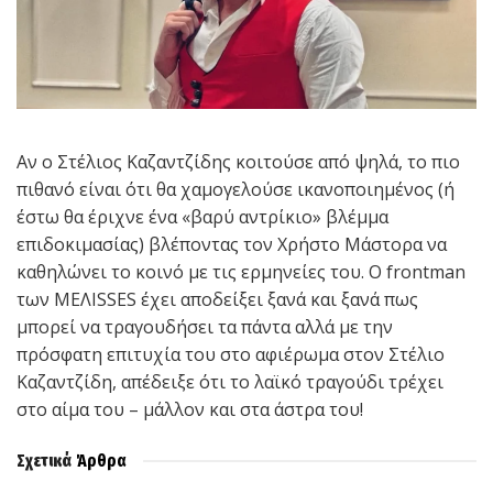
Αν ο Στέλιος Καζαντζίδης κοιτούσε από ψηλά, το πιο
πιθανό είναι ότι θα χαμογελούσε ικανοποιημένος (ή
έστω θα έριχνε ένα «βαρύ αντρίκιο» βλέμμα
επιδοκιμασίας) βλέποντας τον Χρήστο Μάστορα να
καθηλώνει το κοινό με τις ερμηνείες του. Ο frontman
των ΜΕΛΙSSES έχει αποδείξει ξανά και ξανά πως
μπορεί να τραγουδήσει τα πάντα αλλά με την
πρόσφατη επιτυχία του στο αφιέρωμα στον Στέλιο
Καζαντζίδη, απέδειξε ότι το λαϊκό τραγούδι τρέχει
στο αίμα του – μάλλον και στα άστρα του!
Σχετικά
Άρθρα