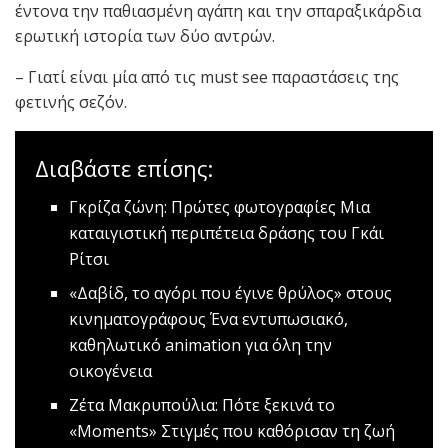
έντονα την παθιασμένη αγάπη και την σπαραξικάρδια
ερωτική ιστορία των δύο αντρών.
– Γιατί είναι μία από τις must see παραστάσεις της
φετινής σεζόν.
Διαβάστε επίσης:
Γκρίζα ζώνη: Πρώτες φωτογραφίες
Μια
καταιγιστική περιπέτεια δράσης του Γκάι
Ρίτσι
«Δαβίδ, το αγόρι που έγινε θρύλος» στους
κινηματογράφους
Ένα εντυπωσιακό,
καθηλωτικό animation για όλη την
οικογένεια
Ζέτα Μακρυπούλια: Πότε ξεκινά το
«Μοments»
Στιγμές που καθόρισαν τη ζωή