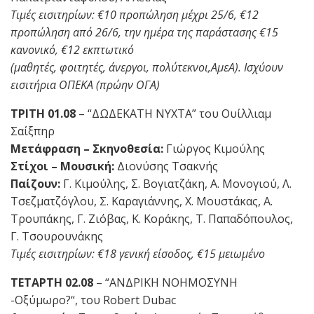
Τιμές εισιτηρίων: €10 προπώληση μέχρι 25/6, €12
προπώληση από 26/6, την ημέρα της παράστασης €15
κανονικό, €12 εκπτωτικό
(μαθητές, φοιτητές, άνεργοι, πολύτεκνοι,ΑμεΑ).
Ισχύουν
εισιτήρια ΟΠΕΚΑ (πρώην ΟΓΑ)
ΤΡΙΤΗ 01.08
– “ΔΩΔΕΚΑΤΗ ΝΥΧΤΑ” του Ουίλλιαμ
Σαίξπηρ
Μετάφραση – Σκηνοθεσία:
Γιώργος Κιμούλης
Στίχοι – Μουσική:
Διονύσης Τσακνής
Παίζουν:
Γ. Κιμούλης, Σ. Βογιατζάκη, Α. Μονογιού, Λ.
Τσεζματζόγλου, Σ. Καραγιάννης, Χ. Μουστάκας, Α.
Τρουπάκης, Γ. Ζιόβας, Κ. Κοράκης, Τ. Παπαδόπουλος,
Γ. Τσουρουνάκης
Τιμές εισιτηρίων: €18 γενική είσοδος, €15 μειωμένο
ΤΕΤΑΡΤΗ 02.08
– “ΑΝΔΡΙΚΗ ΝΟΗΜΟΣΥΝΗ
-Οξύμωρο?“, του Robert Dubac