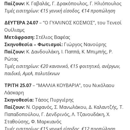
Παίζουν:
Κ. Γαβαλάς, Γ. Δρακόπουλος, Γ. Ηλιόπουλος
Τιμές εισιτηρίων: €15 γενική είσοδος, €14 προπώληση
ΔΕΥΤΈΡΑ 24.07
– “Ο ΓΥΑΛΙΝΟΣ ΚΟΣΜΟΣ”, του Τενεσί
Ουίλιαμς
Μετάφραση:
Στέλιος Βαφέας
Σκηνοθεσία – Φωτισμοί:
Γιώργος Νανούρης
Παίζουν:
Κ. Δανδουλάκη, Ι. Παππά, Κ. Μπιμπής, Ρ.
Ρώτας
Τιμές εισιτηρίων: €20 κανονικό, €15 φοιτητικό, ανέργων,
παιδικό, ΑμεΑ, πολυτέκνων
ΤΡΙΤΗ 25.07
– “ΜΑΛΛΙΑ ΚΟΥΒΑΡΙΑ”, του Νικόλαου
Λάσκαρη
Σκηνοθεσία:
Τάσος Πυργιέρης
Παίζουν:
Ν. Ορφανός, Σ. Μανωλάκου, Δ. Καλαντζής, Τ.
Παπαδοπούλου, Γ. Δενδρινός, Λ. Τζανουδάκη, Χ.
Σταθούσης, Φ. Μαρκιανός
Τιμές εισιτηρίων: €15 γενική είσοδος, €12 προπώληση