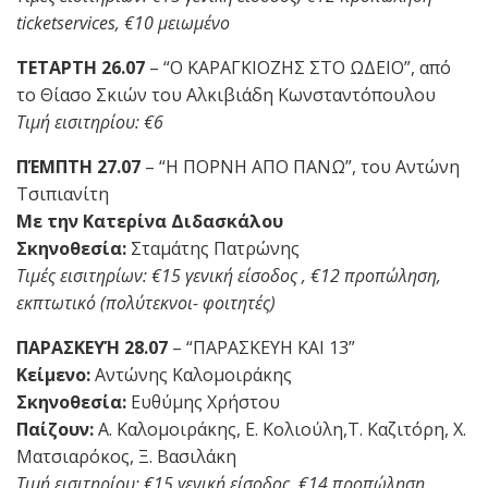
ticketservices, €10 μειωμένο
ΤΕΤΑΡΤΗ 26.07
– “Ο ΚΑΡΑΓΚΙΟΖΗΣ ΣΤΟ ΩΔΕΙΟ”, από
το Θίασο Σκιών του Αλκιβιάδη Κωνσταντόπουλου
Τιμή εισιτηρίου: €6
ΠΈΜΠΤΗ 27.07
– “Η ΠΟΡΝΗ ΑΠΟ ΠΑΝΩ”, του Αντώνη
Τσιπιανίτη
Με την Κατερίνα Διδασκάλου
Σκηνοθεσία:
Σταμάτης Πατρώνης
Τιμές εισιτηρίων: €15 γενική είσοδος , €12 προπώληση,
εκπτωτικό (πολύτεκνοι- φοιτητές)
ΠΑΡΑΣΚΕΥΉ 28.07
– “ΠΑΡΑΣΚΕΥΗ ΚΑΙ 13”
Κείμενο:
Αντώνης Καλομοιράκης
Σκηνοθεσία:
Ευθύμης Χρήστου
Παίζουν:
Α. Καλομοιράκης, Ε. Κολιούλη,Τ. Καζιτόρη, Χ.
Ματσιαρόκος, Ξ. Βασιλάκη
Τιμή εισιτηρίου: €15 γενική είσοδος, €14 προπώληση