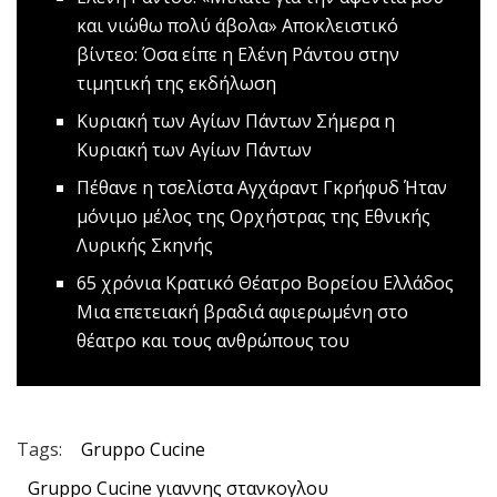
και νιώθω πολύ άβολα»
Αποκλειστικό
βίντεο: Όσα είπε η Eλένη Ράντου στην
τιμητική της εκδήλωση
Κυριακή των Αγίων Πάντων
Σήμερα η
Κυριακή των Αγίων Πάντων
Πέθανε η τσελίστα Αγχάραντ Γκρήφυδ
Ήταν
μόνιμο μέλος της Ορχήστρας της Εθνικής
Λυρικής Σκηνής
65 χρόνια Κρατικό Θέατρο Βορείου Ελλάδος
Μια επετειακή βραδιά αφιερωμένη στο
θέατρο και τους ανθρώπους του
Tags:
Gruppo Cucine
Gruppo Cucine γιαννης στανκογλου