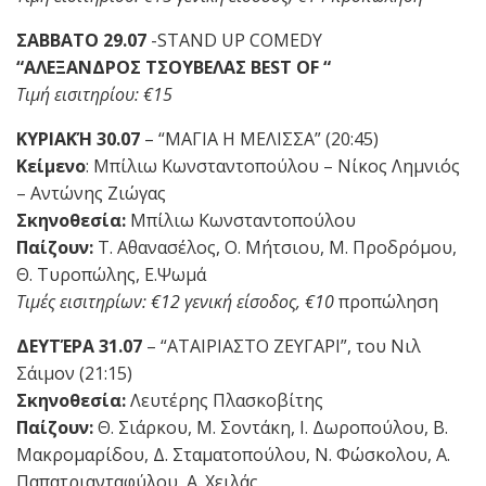
ΣΑΒΒΑΤΟ 29.07
-STAND UP COMEDY
“ΑΛΕΞΑΝΔΡΟΣ ΤΣΟΥΒΕΛΑΣ BEST OF “
Τιμή εισιτηρίου: €15
ΚΥΡΙΑΚΉ 30.07
– “ΜΑΓΙΑ Η ΜΕΛΙΣΣΑ” (20:45)
Κείμενο
: Μπίλιω Κωνσταντοπούλου – Νίκος Λημνιός
– Αντώνης Ζιώγας
Σκηνοθεσία:
Μπίλιω Κωνσταντοπούλου
Παίζουν:
Τ. Αθανασέλος, Ο. Μήτσιου, Μ. Προδρόμου,
Θ. Τυροπώλης, Ε.Ψωμά
Τιμές εισιτηρίων: €12 γενική είσοδος, €10
προπώληση
ΔΕΥΤΈΡΑ 31.07
– “ΑΤΑΙΡΙΑΣΤΟ ΖΕΥΓΑΡΙ”, του Νιλ
Σάιμον (21:15)
Σκηνοθεσία:
Λευτέρης Πλασκοβίτης
Παίζουν:
Θ. Σιάρκου, Μ. Σοντάκη, Ι. Δωροπούλου, Β.
Μακρομαρίδου, Δ. Σταματοπούλου, Ν. Φώσκολου, Α.
Παπατριανταφύλου, Α. Χειλάς