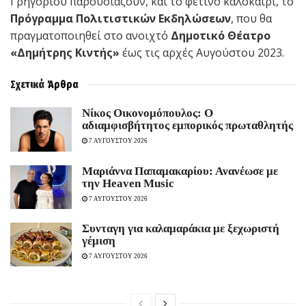
Γρηγορίου παρουσιάζουν, και το φετινό καλοκαίρι, το
Πρόγραμμα Πολιτιστικών Εκδηλώσεων
, που θα
πραγματοποιηθεί στο ανοιχτό
Δημοτικό Θέατρο
«Δημήτρης Κιντής»
έως τις αρχές Αυγούστου 2023.
Σχετικά
Άρθρα
Νίκος Οικονομόπουλος: Ο
αδιαμφισβήτητος εμπορικός πρωταθλητής
7 ΑΥΓΟΥΣΤΟΥ 2026
Μαριάννα Παπαμακαρίου: Ανανέωσε με
την Heaven Music
7 ΑΥΓΟΥΣΤΟΥ 2026
Συνταγη για καλαμαράκια με ξεχωριστή
γέμιση
7 ΑΥΓΟΥΣΤΟΥ 2026