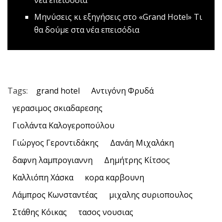
νέα επεισόδια
Μηνύσεις κι εξηγήσεις στο «Grand Hotel»
Τι
θα δούμε στα νέα επεισόδια
Tags:
grand hotel
Αντιγόνη Φρυδά
γερασιμος σκιαδαρεσης
Γιολάντα Καλογεροπούλου
Γιώργος Γεροντιδάκης
Δανάη Μιχαλάκη
δαφνη λαμπρογιαννη
Δημήτρης Κίτσος
Καλλιόπη Χάσκα
κορα καρβουνη
Λάμπρος Κωνσταντέας
μιχαλης συριοπουλος
Στάθης Κόικας
τασος νουσιας