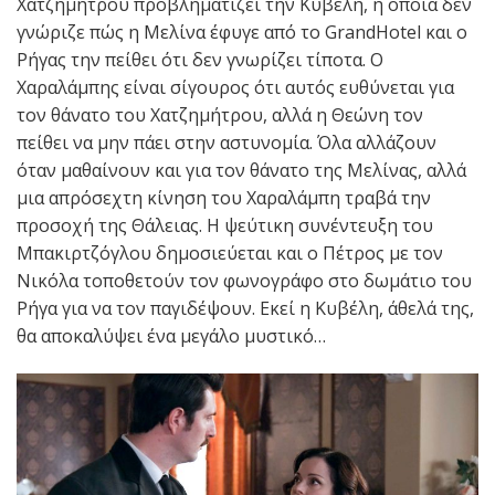
Χατζημήτρου προβληματίζει την Κυβέλη, η οποία δεν
γνώριζε πώς η Μελίνα έφυγε από το GrandHotel και ο
Ρήγας την πείθει ότι δεν γνωρίζει τίποτα. Ο
Χαραλάμπης είναι σίγουρος ότι αυτός ευθύνεται για
τον θάνατο του Χατζημήτρου, αλλά η Θεώνη τον
πείθει να μην πάει στην αστυνομία. Όλα αλλάζουν
όταν μαθαίνουν και για τον θάνατο της Μελίνας, αλλά
μια απρόσεχτη κίνηση του Χαραλάμπη τραβά την
προσοχή της Θάλειας. Η ψεύτικη συνέντευξη του
Μπακιρτζόγλου δημοσιεύεται και ο Πέτρος με τον
Νικόλα τοποθετούν τον φωνογράφο στο δωμάτιο του
Ρήγα για να τον παγιδέψουν. Εκεί η Κυβέλη, άθελά της,
θα αποκαλύψει ένα μεγάλο μυστικό…