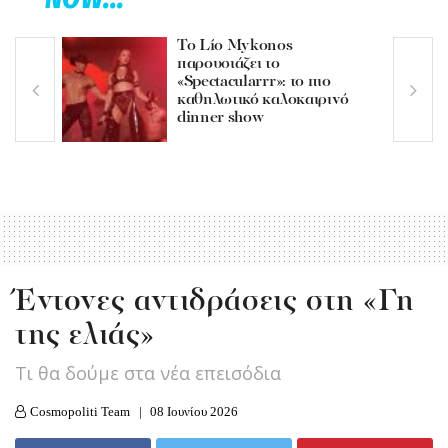
Το Lío Mykonos
παρουσιάζει το
«Spectacularrr»: το πιο
καθηλωτικό καλοκαιρινό
dinner show
Έντονες αντιδράσεις στη «Γη
της ελιάς»
Τι θα δούμε στα νέα επεισόδια
Cosmopoliti Team
08 Ιουνίου 2026