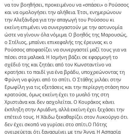
να τον βοηθήσει, προκειμένου να «σπάσει» ο Ρούσσος
και να ομολογήσει την αλήθεια. Έτσι, ενημερώνουν
την Αλεξάνδρα για την απαγωγή του Ρούσσου κι
εκείνη επιμένει να συνεργαστούν με την αστυνομία
ώστε να γίνουν όλα νόμιμα. Ο βοηθός της Μαρουσώς,
ο Στέλιος, μπαίνει επικεφαλής της έρευνας κι ο
Ρούσσος αποφασίζει να συνεργαστεί μαζί τους για να
πέσει στα μαλακά. Η Ισμήνη βάζει σε εφαρμογή το
σχέδιό της και ζητάει από τον Κωνσταντίνο να
κρατήσει το παιδί για ένα βράδυ, υποχρεώνοντας τη
Φρύνη να φύγει από το σπίτι. Ο Στάθης μιλάει στην
Ερωφίλη για τις εξετάσεις και την περίεργη στάση που
κρατούσε, όμως εκείνη έχει το μυαλό της στη
Χριστιάνα και δεν ασχολείται. Ο Κουράκος κάνει
έκπληξη στην Αριάδνη, αλλά εκείνη έχει ξεχάσει την
επέτειό τους. Η Χάιδω ξεκαθαρίζει στον Λυκούργο ότι
δεν έχει σκοπό να γυρίσει στο σπίτι.Ο Πότης
ονειρεύεται ότι ξανασμίγει με την Άννα. Η Ασπασία