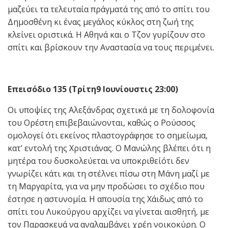
μαζεύει τα τελευταία πράγματά της από το σπίτι του
Δημοσθένη κι ένας μεγάλος κύκλος στη ζωή της
κλείνει οριστικά. Η Αθηνά και ο Τζον γυρίζουν στο
σπίτι και βρίσκουν την Αναστασία να τους περιμένει.
Επεισόδιο 135 (Τρίτη9 Ιουνίουστις 23:00)
Οι υποψίες της Αλεξάνδρας σχετικά με τη δολοφονία
του Ορέστη επιβεβαιώνονται, καθώς ο Ρούσσος
ομολογεί ότι εκείνος πλαστογράφησε το σημείωμα,
κατ’ εντολή της Χριστιάνας. Ο Μανώλης βλέπει ότι η
μητέρα του δυσκολεύεται να υποκριθείότι δεν
γνωρίζει κάτι και τη στέλνει πίσω στη Μάνη μαζί με
τη Μαργαρίτα, για να μην προδώσει το σχέδιο που
έστησε η αστυνομία. Η απουσία της Χάιδως από το
σπίτι του Λυκούργου αρχίζει να γίνεται αισθητή, με
τον Παρασκευά να αναλαμβάνει χρέη νοικοκύρη. Ο