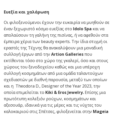
Ευεξία και χαλάρωση
Οι φιλοξενούμενοι έχουν την ευκαιρία να μυηθούν σε
έναν ξεχωριστό κόσμο ευεξίας στο
Idolo Spa
και να
απολαύσουν τη γαλήνη της πισίνας, ή να αφεθούν στα
έμπειρα χέρια των beauty experts. Την ίδια στιγμή οι
εραστές της Τέχνης θα ανακαλύψουν μια μοναδική
συλλογή έργων από την
Artion Galleries
που
εκτίθενται τόσο στο χώρο της γκαλερί, όσο και στους
χώρους του ξενοδοχείου καθώς και μια υπέροχη
συλλογή κοσμημάτων από μια ομάδα ταλαντούχων
σχεδιαστών με διεθνή παρουσία, μεταξύ των οποίων
και η Theodora D., Designer of the Year 2023, την
οποία επιμελείται το
Kiki & Eros Jewelry.
Επίσης μια
πρωτότυπη κολεξιόν ρούχων, κοσμημάτων και
αξεσουάρ, ιδανικά για τις μέρες και τις νύχτες του
καλοκαιριού στις Σπέτσες, φιλοξενείται στην
Mageia