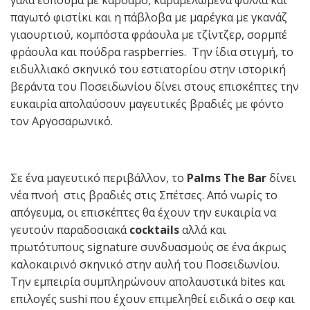
παγωτό φιστίκι και η πάβλοβα με μαρέγκα με γκανάζ
γιαουρτιού, κομπόστα φράουλα με τζίντζερ, σορμπέ
φράουλα και πούδρα raspberries. Την ίδια στιγμή, το
ειδυλλιακό σκηνικό του εστιατορίου στην ιστορική
βεράντα του Ποσειδωνίου δίνει στους επισκέπτες την
ευκαιρία απολαύσουν μαγευτικές βραδιές με φόντο
τον Αργοσαρωνικό.
Σε ένα μαγευτικό περιβάλλον, το
Palms Τhe Bar
δίνει
νέα πνοή στις βραδιές στις Σπέτσες. Από νωρίς το
απόγευμα, οι επισκέπτες θα έχουν την ευκαιρία να
γευτούν παραδοσιακά
cocktails
αλλά και
πρωτότυπους signature συνδυασμούς σε ένα άκρως
καλοκαιρινό σκηνικό στην αυλή του Ποσειδωνίου.
Την εμπειρία συμπληρώνουν απολαυστικά bites και
επιλογές sushi που έχουν επιμεληθεί ειδικά ο σεφ και