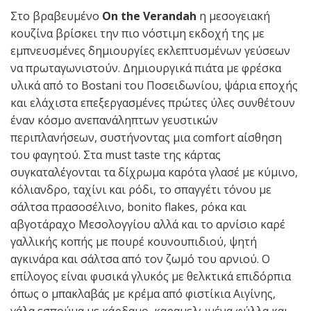
Στο βραβευμένο
On the Verandah
η μεσογειακή
κουζίνα βρίσκει την πιο νόστιμη εκδοχή της με
εμπνευσμένες δημιουργίες εκλεπτυσμένων γεύσεων
να πρωταγωνιστούν. Δημιουργικά πιάτα με φρέσκα
υλικά από το Bostani του Ποσειδωνίου, ψάρια εποχής
και ελάχιστα επεξεργασμένες πρώτες ύλες συνθέτουν
έναν κόσμο ανεπανάληπτων γευστικών
περιπλανήσεων, συστήνοντας μια comfort αίσθηση
του φαγητού. Στα must taste της κάρτας
συγκαταλέγονται τα δίχρωμα καρότα γλασέ με κύμινο,
κόλιανδρο, ταχίνι και ρόδι, το σπαγγέτι τόνου με
σάλτσα πρασοσέλινο, bonito flakes, ρόκα και
αβγοτάραχο Μεσολογγίου αλλά και το αρνίσιο καρέ
γαλλικής κοπής με πουρέ κουνουπιδιού, ψητή
αγκινάρα και σάλτσα από τον ζωμό του αρνιού. Ο
επίλογος είναι φυσικά γλυκός με θελκτικά επιδόρπια
όπως ο μπακλαβάς με κρέμα από φιστίκια Αιγίνης,
γάλα εσπούμα με κάρδαμο, καραμελωμένα φύλλα και