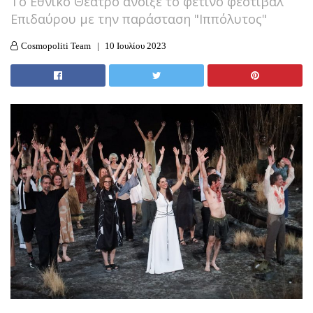
Το Εθνικό Θέατρο άνοιξε το φετινό φεστιβάλ
Επιδαύρου με την παράσταση "Ιππόλυτος"
Cosmopoliti Team
10 Ιουλίου 2023