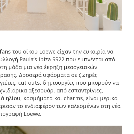
fans του οίκου Loewe είχαν την ευκαιρία να
λλογή Paula’s Ibiza SS22 που εμπνέεται από
 στη μόδα μια νέα έκρηξη μεσογειακών
φρασης. Δροσερά υφάσματα σε ζωηρές
γιέτες, cut outs, δημιουργίες που μπορούν να
χνιδιάρικα αξεσουάρ, από εσπαντρίγιες,
λιά ηλίου, κοσμήματα και charms, είναι μερικά
τρισαν το ενδιαφέρον των καλεσμένων στη νέα
υπογραφή Loewe.