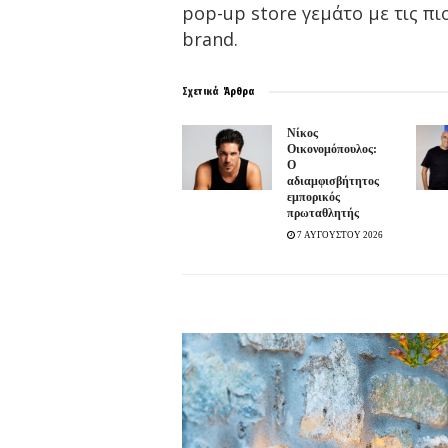
pop-up store γεμάτο με τις π
brand.
Σχετικά
Άρθρα
Νίκος
Οικονομόπουλος:
Ο
αδιαμφισβήτητος
εμπορικός
πρωταθλητής
7 ΑΥΓΟΥΣΤΟΥ 2026