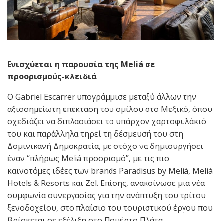
Ενισχύεται η παρουσία της Meliá σε
προορισμούς-κλειδιά
Ο Gabriel Escarrer υπογράμμισε μεταξύ άλλων την
αξιοσημείωτη επέκταση του ομίλου στο Μεξικό, όπου
σχεδιάζει να διπλασιάσει το υπάρχον χαρτοφυλάκιό
του και παράλληλα τηρεί τη δέσμευσή του στη
Δομινικανή Δημοκρατία, με στόχο να δημιουργήσει
έναν “πλήρως Meliá προορισμό”, με τις πιο
καινοτόμες ιδέες των brands Paradisus by Meliá, Meliá
Hotels & Resorts και Zel. Επίσης, ανακοίνωσε μια νέα
συμφωνία συνεργασίας για την ανάπτυξη του τρίτου
ξενοδοχείου, στο πλαίσιο του τουριστικού έργου που
βρίσκεται σε εξέλιξη στο Πουέρτο Πλάτα.