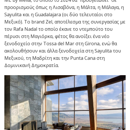
ME by Meliá, το οποίο το 2024 θα “προσγειωθεί” σε
προορισμούς όπως η Λισαβόνα, η Μάλτα, η Μάλαγα, η
Sayulita και η Guadalajara (οι δύο τελευταίοι στο
Μεξικό). Το brand Zel, αποτέλεσμα της συνεργασίας με
τον Rafa Nadal το οποίο έκανε το ντεμπούτο του
πέρυσι στη Μαγιόρκα, φέτος θα ανοίξει ένα νέο
ξενοδοχείο στην Tossa del Mar στη Girona, ενώ θα
ακολουθήσουν και άλλα ξενοδοχεία στη Sayulita του
Μεξικού, τη Μαδρίτη και την Punta Cana στη
Δομινικανή Δημοκρατία.