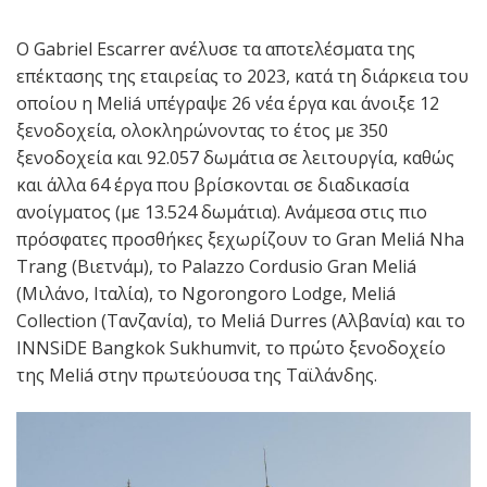
Ο Gabriel Escarrer ανέλυσε τα αποτελέσματα της
επέκτασης της εταιρείας το 2023, κατά τη διάρκεια του
οποίου η Meliá υπέγραψε 26 νέα έργα και άνοιξε 12
ξενοδοχεία, ολοκληρώνοντας το έτος με 350
ξενοδοχεία και 92.057 δωμάτια σε λειτουργία, καθώς
και άλλα 64 έργα που βρίσκονται σε διαδικασία
ανοίγματος (με 13.524 δωμάτια). Ανάμεσα στις πιο
πρόσφατες προσθήκες ξεχωρίζουν το Gran Meliá Nha
Trang (Βιετνάμ), το Palazzo Cordusio Gran Meliá
(Μιλάνο, Ιταλία), το Ngorongoro Lodge, Meliá
Collection (Τανζανία), το Meliá Durres (Αλβανία) και το
INNSiDE Bangkok Sukhumvit, το πρώτο ξενοδοχείο
της Meliá στην πρωτεύουσα της Ταϊλάνδης.